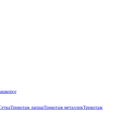
Кашкорсе
Сетка
Трикотаж лапша
Трикотаж металлик
Трикотаж