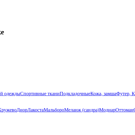
ке
ей одежды
Спортивные ткани
Подкладочные
Кожа, замша
Футер, 
Кружево
Диор
Лакоста
Мальборо
Меланж (сандра)
Модиар
Оттоман