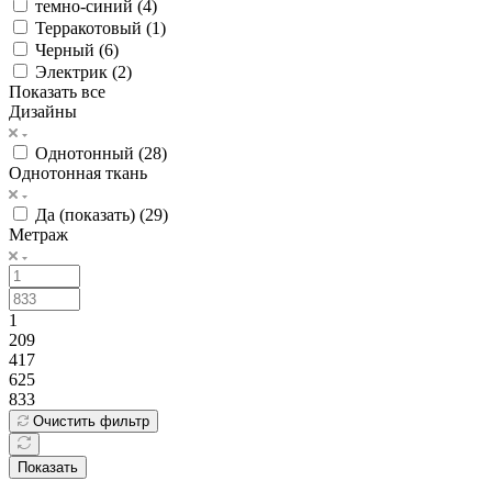
темно-синий (
4
)
Терракотовый (
1
)
Черный (
6
)
Электрик (
2
)
Показать все
Дизайны
Однотонный (
28
)
Однотонная ткань
Да (показать) (
29
)
Метраж
1
209
417
625
833
Очистить фильтр
Показать