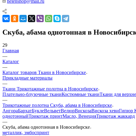
helenshop@mail.ru
Скуба, абама однотонная в Новосибирс
29
Главная
—
Каталог
—
Каталог товаров Ткани в Новосибирске
Прикладные материалы
—
Ткани Трикотажные полотна в Новосибирске
Плательно-блузочные ткани
Костюмные ткани
Ткани для верхн
—
Трикотажные полотна Скуба, абама в Новосибирске
Ангора
Бархат
Букле
Вельвет
Велюр
Вискоза
Вискоза хеви
Гипюр 
однотонный
Трикотаж принт
Масло, Венеция
Трикотаж жаккард
—
Скуба, абама однотонная в Новосибирске
металлик, эмбос
принт