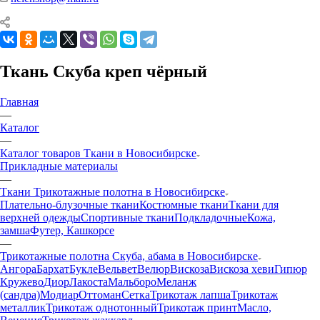
Ткань Скуба креп чёрный
Главная
—
Каталог
—
Каталог товаров Ткани в Новосибирске
Прикладные материалы
—
Ткани Трикотажные полотна в Новосибирске
Плательно-блузочные ткани
Костюмные ткани
Ткани для
верхней одежды
Спортивные ткани
Подкладочные
Кожа,
замша
Футер, Кашкорсе
—
Трикотажные полотна Скуба, абама в Новосибирске
Ангора
Бархат
Букле
Вельвет
Велюр
Вискоза
Вискоза хеви
Гипюр
Кружево
Диор
Лакоста
Мальборо
Меланж
(сандра)
Модиар
Оттоман
Сетка
Трикотаж лапша
Трикотаж
металлик
Трикотаж однотонный
Трикотаж принт
Масло,