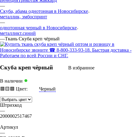
Венеция
Трикотаж жаккард
—
Скуба, абама однотонная в Новосибирске
металлик, эмбос
принт
—
однотонная черный в Новосибирске
металлик
т.синий
—
Ткань Скуба креп чёрный
Скуба креп чёрный
В избранное
●
В наличии
🟥
🟨
🟩
Цвет:
Черный
Штрихкод
—
2000002517467
Артикул
—