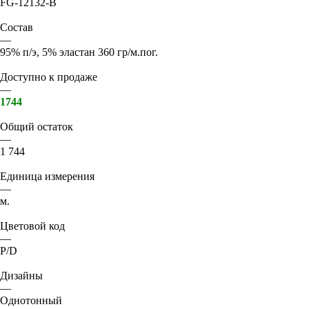
FG-12132-B
Состав
—
95% п/э, 5% эластан 360 гр/м.пог.
Доступно к продаже
—
1744
Общий остаток
—
1 744
Единица измерения
—
м.
Цветовой код
—
P/D
Дизайны
—
Однотонный