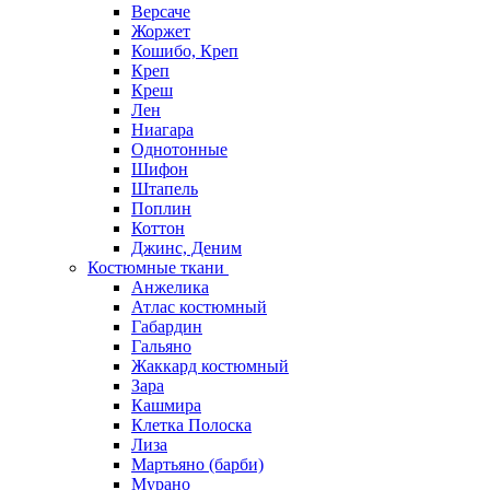
Версаче
Жоржет
Кошибо, Креп
Креп
Креш
Лен
Ниагара
Однотонные
Шифон
Штапель
Поплин
Коттон
Джинс, Деним
Костюмные ткани
Анжелика
Атлас костюмный
Габардин
Гальяно
Жаккард костюмный
Зара
Кашмира
Клетка Полоска
Лиза
Мартьяно (барби)
Мурано