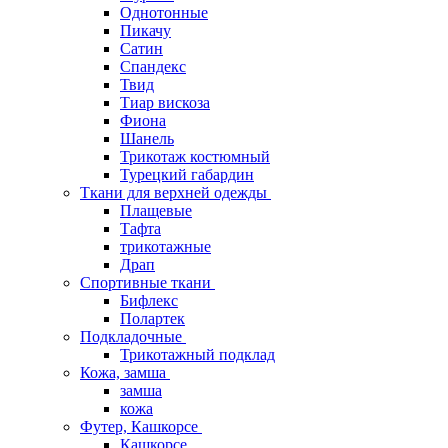
Однотонные
Пикачу
Сатин
Спандекс
Твид
Тиар вискоза
Фиона
Шанель
Трикотаж костюмный
Турецкий габардин
Ткани для верхней одежды
Плащевые
Тафта
трикотажные
Драп
Спортивные ткани
Бифлекс
Полартек
Подкладочные
Трикотажный подклад
Кожа, замша
замша
кожа
Футер, Кашкорсе
Кашкорсе