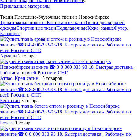
Каталог товаров Ткани в Новосибирске
Прикладные материалы
—
Ткани Плательно-блузочные ткани в Новосибирске
Трикотажные полотна
Костюмные ткани
Ткани для верхней
одежды
Спортивные ткани
Подкладочные
Кожа, замша
Футер,
Кашкорсе
Армани
2 товара
Атлас, Креп сатин
15 товаров
Бенгалин
3 товара
Ботега
1 товар