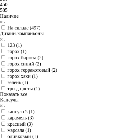
450
585
Наличие
На складе (
497
)
Дизайн-компаньоны
123 (
1
)
горох (
1
)
горох бирюза (
2
)
горох синий (
2
)
горох терракотовый (
2
)
горох хаки (
1
)
зелень (
1
)
три д цветы (
1
)
Показать все
Капсулы
капсула 5 (
1
)
карамель (
3
)
красный (
3
)
марсала (
1
)
оливковый (
1
)