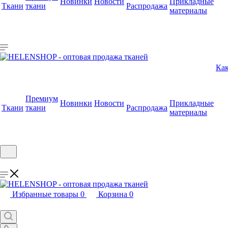
Новинки
Новости
Прикладные
Ткани
ткани
Распродажа
материалы
Как
Премиум
Новинки
Новости
Прикладные
Ткани
ткани
Распродажа
материалы
Избранные товары
0
Корзина
0