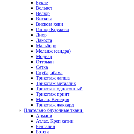
Букле
Вельвет
Велюр
Вискоза
Вискоза хеви
Гипюр Кружево
Диор
Лакоста
Мальборо
Меланж (сандра)
Модиар
Оттоман
Сетка
Скуба, абама
Трикотаж лапша
Трикотаж металлик
Трикотаж однотонный
Трикотаж принт
Масло, Венеция
Трикотаж жаккард
Плательно-блузочные ткани
Армани
Атлас, Креп сатин
Бенгалин
Ботега