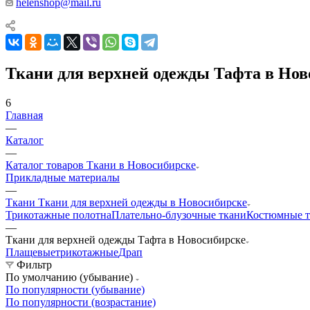
helenshop@mail.ru
Ткани для верхней одежды Тафта в Нов
6
Главная
—
Каталог
—
Каталог товаров Ткани в Новосибирске
Прикладные материалы
—
Ткани Ткани для верхней одежды в Новосибирске
Трикотажные полотна
Плательно-блузочные ткани
Костюмные т
—
Ткани для верхней одежды Тафта в Новосибирске
Плащевые
трикотажные
Драп
Фильтр
По умолчанию (убывание)
По популярности (убывание)
По популярности (возрастание)