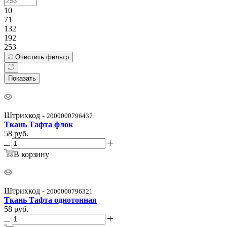
10
71
132
192
253
Очистить фильтр
Показать
Штрихкод -
2000000796437
Ткань Тафта флок
58
руб.
В корзину
Штрихкод -
2000000796321
Ткань Тафта однотонная
58
руб.