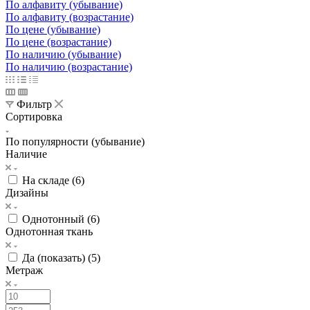
По алфавиту (убывание)
По алфавиту (возрастание)
По цене (убывание)
По цене (возрастание)
По наличию (убывание)
По наличию (возрастание)
Фильтр
Сортировка
По популярности (убывание)
Наличие
На складе (
6
)
Дизайны
Однотонный (
6
)
Однотонная ткань
Да (показать) (
5
)
Метраж