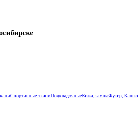
осибирске
кани
Спортивные ткани
Подкладочные
Кожа, замша
Футер, Кашко