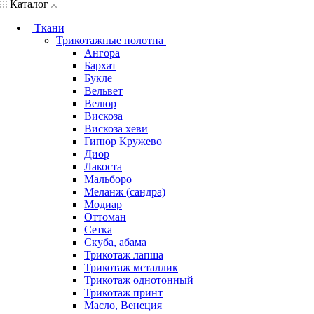
Каталог
Ткани
Трикотажные полотна
Ангора
Бархат
Букле
Вельвет
Велюр
Вискоза
Вискоза хеви
Гипюр Кружево
Диор
Лакоста
Мальборо
Меланж (сандра)
Модиар
Оттоман
Сетка
Скуба, абама
Трикотаж лапша
Трикотаж металлик
Трикотаж однотонный
Трикотаж принт
Масло, Венеция