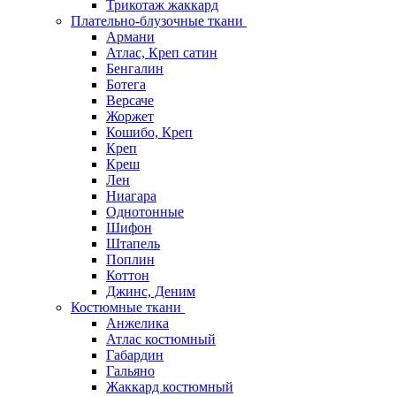
Трикотаж жаккард
Плательно-блузочные ткани
Армани
Атлас, Креп сатин
Бенгалин
Ботега
Версаче
Жоржет
Кошибо, Креп
Креп
Креш
Лен
Ниагара
Однотонные
Шифон
Штапель
Поплин
Коттон
Джинс, Деним
Костюмные ткани
Анжелика
Атлас костюмный
Габардин
Гальяно
Жаккард костюмный