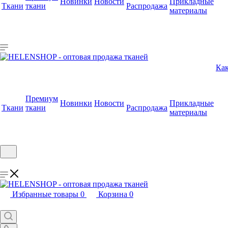
Новинки
Новости
Прикладные
Ткани
ткани
Распродажа
материалы
Как
Премиум
Новинки
Новости
Прикладные
Ткани
ткани
Распродажа
материалы
Избранные товары
0
Корзина
0