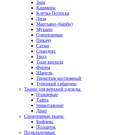
Зара
Кашмира
Клетка Полоска
Лиза
Мартьяно (барби)
Мурано
Однотонные
Пикачу
Сатин
Спандекс
Твид
Тиар вискоза
Фиона
Шанель
Трикотаж костюмный
Турецкий габардин
Ткани для верхней одежды
Плащевые
Тафта
трикотажные
Драп
Спортивные ткани
Бифлекс
Полартек
Подкладочные