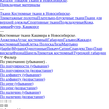
Каталог товаров Ткани в Новосибирске
Прикладные материалы
—
Ткани Костюмные ткани в Новосибирске
Трикотажные полотна
Плательно-блузочные ткани
Ткани для
верхней одежды
Спортивные ткани
Подкладочные
Кожа,
замша
Футер, Кашкорсе
—
Костюмные ткани Кашмира в Новосибирске
Анжелика
Атлас костюмный
Габардин
Гальяно
Жаккард
костюмный
Зара
Клетка Полоска
Лиза
Мартьяно
(барби)
Мурано
Однотонные
Пикачу
Сатин
Спандекс
Твид
Тиар
вискоза
Фиона
Шанель
Трикотаж костюмный
Турецкий габардин
Фильтр
По умолчанию (убывание)
По популярности (убывание)
По популярности (возрастание)
По алфавиту (убывание)
По алфавиту (возрастание)
По цене (убывание)
По цене (возрастание)
По наличию (убывание)
По наличию (возрастание)