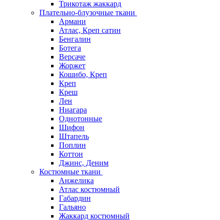
Трикотаж жаккард
Плательно-блузочные ткани
Армани
Атлас, Креп сатин
Бенгалин
Ботега
Версаче
Жоржет
Кошибо, Креп
Креп
Креш
Лен
Ниагара
Однотонные
Шифон
Штапель
Поплин
Коттон
Джинс, Деним
Костюмные ткани
Анжелика
Атлас костюмный
Габардин
Гальяно
Жаккард костюмный