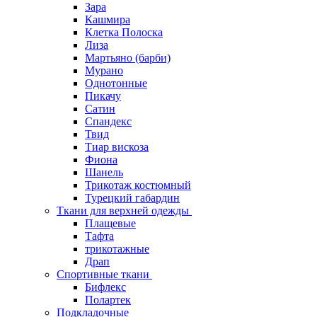
Зара
Кашмира
Клетка Полоска
Лиза
Мартьяно (барби)
Мурано
Однотонные
Пикачу
Сатин
Спандекс
Твид
Тиар вискоза
Фиона
Шанель
Трикотаж костюмный
Турецкий габардин
Ткани для верхней одежды
Плащевые
Тафта
трикотажные
Драп
Спортивные ткани
Бифлекс
Полартек
Подкладочные