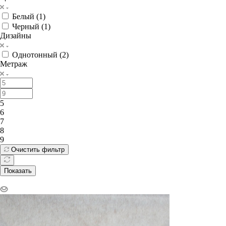
Белый (
1
)
Черный (
1
)
Дизайны
Однотонный (
2
)
Метраж
5
6
7
8
9
Очистить фильтр
Показать