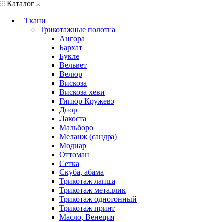
Каталог
Ткани
Трикотажные полотна
Ангора
Бархат
Букле
Вельвет
Велюр
Вискоза
Вискоза хеви
Гипюр Кружево
Диор
Лакоста
Мальборо
Меланж (сандра)
Модиар
Оттоман
Сетка
Скуба, абама
Трикотаж лапша
Трикотаж металлик
Трикотаж однотонный
Трикотаж принт
Масло, Венеция