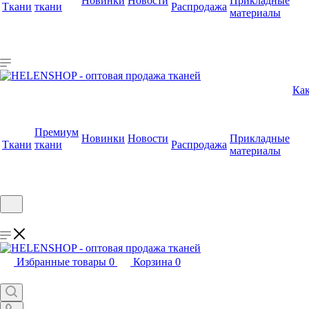
Новинки
Новости
Прикладные
Ткани
ткани
Распродажа
материалы
Как
Премиум
Новинки
Новости
Прикладные
Ткани
ткани
Распродажа
материалы
Избранные товары
0
Корзина
0