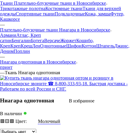
Ткани Плательно-блузочные ткани в Новосибирске
Трикотажные полотна
Костюмные ткани
Ткани для верхней
одежды
Спортивные ткани
Подкладочные
Кожа, замша
Футер,
Кашкорсе
—
Плательно-блузочные ткани Ниагара в Новосибирске
Армани
Атлас, Креп
сатин
Бенгалин
Ботега
Версаче
Жоржет
Кошибо,
Креп
Креп
Креш
Лен
Однотонные
Шифон
Коттон
Штапель
Джинс,
Деним
Поплин
—
Ниагара однотонная в Новосибирске
принт
—
Ткань Ниагара однотонная
Ниагара однотонная
В избранное
●
В наличии
🟥
🟨
🟩
Цвет:
Молочный