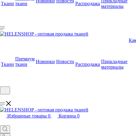
Новинки
Новости
Прикладные
Ткани
ткани
Распродажа
материалы
Как
Премиум
Новинки
Новости
Прикладные
Ткани
ткани
Распродажа
материалы
Избранные товары
0
Корзина
0