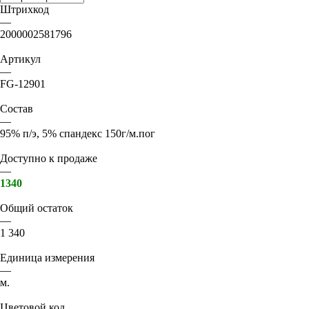
Штрихкод
—
2000002581796
Артикул
—
FG-12901
Состав
—
95% п/э, 5% спандекс 150г/м.пог
Доступно к продаже
—
1340
Общий остаток
—
1 340
Единица измерения
—
м.
Цветовой код