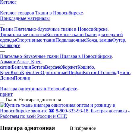
Каталог
—
Каталог товаров Ткани в Новосибирске
Прикладные материалы
—
Ткани Плательно-блузочные ткани в Новосибирске
Трикотажные полотна
Костюмные ткани
Ткани для верхней
одежды
Спортивные ткани
Подкладочные
Кожа, замша
Футер,
Кашкорсе
—
Плательно-блузочные ткани Ниагара в Новосибирске
Армани
Атлас, Креп
сатин
Бенгалин
Ботега
Версаче
Жоржет
Кошибо,
Креп
Креп
Креш
Лен
Однотонные
Шифон
Коттон
Штапель
Джинс,
Деним
Поплин
—
Ниагара однотонная в Новосибирске
принт
—
Ткань Ниагара однотонная
Ниагара однотонная
В избранное