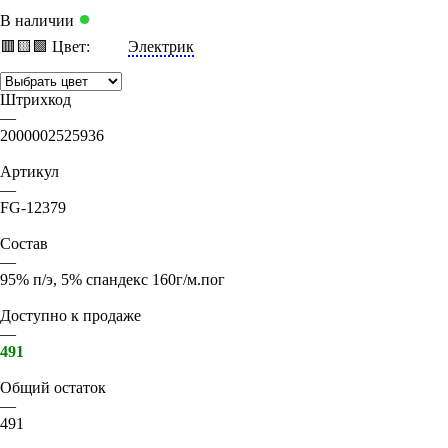
●
В наличии
🟥
🟨
🟩
Цвет:
Электрик
Штрихкод
—
2000002525936
Артикул
—
FG-12379
Состав
—
95% п/э, 5% спандекс 160г/м.пог
Доступно к продаже
—
491
Общий остаток
—
491