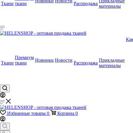
Новинки
Новости
Прикладные
Ткани
ткани
Распродажа
материалы
Как
Премиум
Новинки
Новости
Прикладные
Ткани
ткани
Распродажа
материалы
Избранные товары
0
Корзина
0