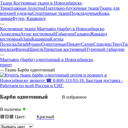
Ткани Костюмные ткани в Новосибирске
Трикотажные полотна
Плательно-блузочные ткани
Ткани для
верхней одежды
Спортивные ткани
Подкладочные
Кожа,
замша
Футер, Кашкорсе
—
Костюмные ткани Мартьяно (барби) в Новосибирске
Анжелика
Атлас костюмный
Габардин
Гальяно
Жаккард
костюмный
Зара
Кашмира
Клетка
Полоска
Лиза
Мурано
Однотонные
Пикачу
Сатин
Спандекс
Твид
Ти
вискоза
Фиона
Шанель
Трикотаж костюмный
Турецкий габардин
—
Мартьяно (барби) однотонный в Новосибирске
принт
—
Ткань Барби однотонный
Барби однотонный
В избранное
●
В наличии
🟥
🟨
🟩
Цвет:
Красный