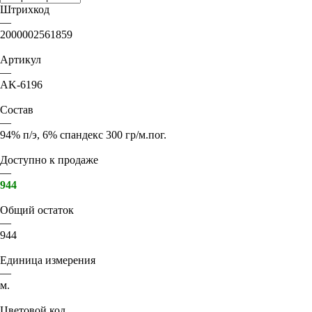
Штрихкод
—
2000002561859
Артикул
—
AK-6196
Состав
—
94% п/э, 6% спандекс 300 гр/м.пог.
Доступно к продаже
—
944
Общий остаток
—
944
Единица измерения
—
м.
Цветовой код