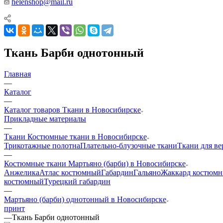
helenshop@mail.ru
Ткань Барби однотонный
Главная
—
Каталог
—
Каталог товаров Ткани в Новосибирске
Прикладные материалы
—
Ткани Костюмные ткани в Новосибирске
Трикотажные полотна
Плательно-блузочные ткани
Ткани для в
—
Костюмные ткани Мартьяно (барби) в Новосибирске
Анжелика
Атлас костюмный
Габардин
Гальяно
Жаккард костюм
костюмный
Турецкий габардин
—
Мартьяно (барби) однотонный в Новосибирске
принт
—
Ткань Барби однотонный