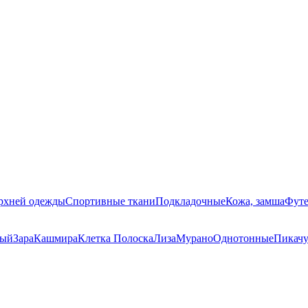
ерхней одежды
Спортивные ткани
Подкладочные
Кожа, замша
Футе
ный
Зара
Кашмира
Клетка Полоска
Лиза
Мурано
Однотонные
Пикач