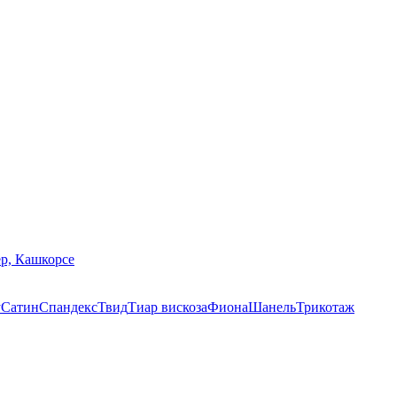
р, Кашкорсе
у
Сатин
Спандекс
Твид
Тиар вискоза
Фиона
Шанель
Трикотаж