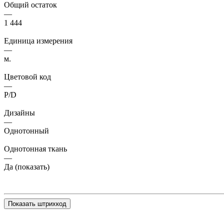
Общий остаток
—
1 444
Единица измерения
—
м.
Цветовой код
—
P/D
Дизайны
—
Однотонный
Однотонная ткань
—
Да (показать)
Показать штрихкод