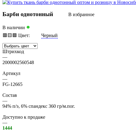
Барби однотонный
В избранное
●
В наличии
🟥
🟨
🟩
Цвет:
Черный
Штрихкод
—
2000002560548
Артикул
—
FG-12665
Состав
—
94% п/э, 6% спандекс 360 гр/м.пог.
Доступно к продаже
—
1444