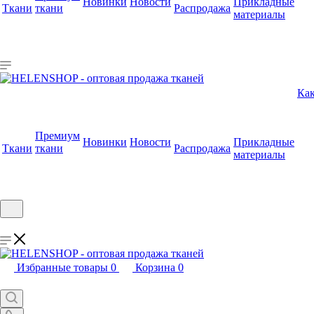
Новинки
Новости
Прикладные
Ткани
ткани
Распродажа
материалы
Как
Премиум
Новинки
Новости
Прикладные
Ткани
ткани
Распродажа
материалы
Избранные товары
0
Корзина
0