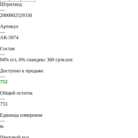
Штрихкод
—
2000002529330
Артикул
—
АК-5974
Состав
—
94% п/э, 6% спандекс 360 гр/м.пог.
Доступно к продаже
—
753
Общий остаток
—
753
Единица измерения
—
м.
Цветовой код