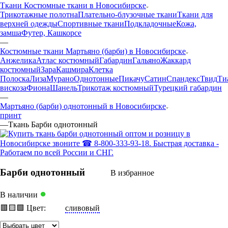
Ткани Костюмные ткани в Новосибирске
Трикотажные полотна
Плательно-блузочные ткани
Ткани для
верхней одежды
Спортивные ткани
Подкладочные
Кожа,
замша
Футер, Кашкорсе
—
Костюмные ткани Мартьяно (барби) в Новосибирске
Анжелика
Атлас костюмный
Габардин
Гальяно
Жаккард
костюмный
Зара
Кашмира
Клетка
Полоска
Лиза
Мурано
Однотонные
Пикачу
Сатин
Спандекс
Твид
Ти
вискоза
Фиона
Шанель
Трикотаж костюмный
Турецкий габардин
—
Мартьяно (барби) однотонный в Новосибирске
принт
—
Ткань Барби однотонный
Барби однотонный
В избранное
●
В наличии
🟥
🟨
🟩
Цвет:
сливовый