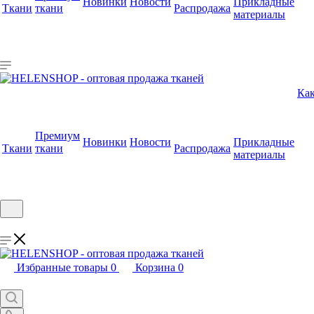
Новинки
Новости
Прикладные
Ткани
ткани
Распродажа
материалы
Как
Премиум
Новинки
Новости
Прикладные
Ткани
ткани
Распродажа
материалы
Избранные товары
0
Корзина
0