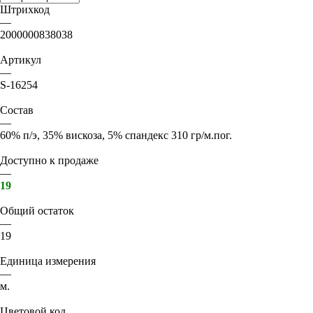
Штрихкод
—
2000000838038
Артикул
—
S-16254
Состав
—
60% п/э, 35% вискоза, 5% спандекс 310 гр/м.пог.
Доступно к продаже
—
19
Общий остаток
—
19
Единица измерения
—
м.
Цветовой код