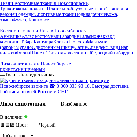
Ткани Костюмные ткани в Новосибирске
Трикотажные полотна
Плательно-блузочные ткани
Ткани для
верхней одежды
Спортивные ткани
Подкладочные
Кожа,
замша
Футер, Кашкорсе
—
Костюмные ткани Лиза в Новосибирске
Анжелика
Атлас костюмный
Габардин
Гальяно
Жаккард
костюмный
Зара
Кашмира
Клетка Полоска
Мартьяно
(барби)
Мурано
Однотонные
Пикачу
Сатин
Спандекс
Твид
Тиар
вискоза
Фиона
Шанель
Трикотаж костюмный
Турецкий габардин
—
Лиза однотонная в Новосибирске
принт
т.синий
черный
—
Ткань Лиза однотонная
Лиза однотонная
В избранное
●
В наличии
🟥
🟨
🟩
Цвет:
Черный