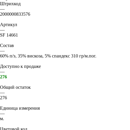
Штрихкод
—
2000000833576
Артикул
—
SF 14661
Состав
—
60% п/э, 35% вискоза, 5% спандекс 310 гр/м.пог.
Доступно к продаже
—
276
Общий остаток
—
276
Единица измерения
—
м.
Цветовой код