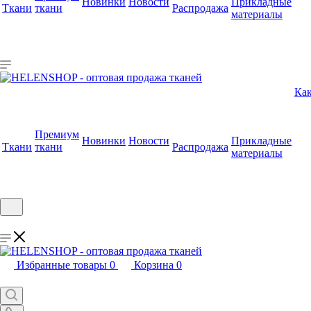
Новинки
Новости
Прикладные
Ткани
ткани
Распродажа
материалы
Как
Премиум
Новинки
Новости
Прикладные
Ткани
ткани
Распродажа
материалы
Избранные товары
0
Корзина
0