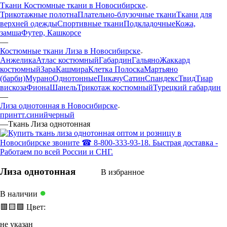
Ткани Костюмные ткани в Новосибирске
Трикотажные полотна
Плательно-блузочные ткани
Ткани для
верхней одежды
Спортивные ткани
Подкладочные
Кожа,
замша
Футер, Кашкорсе
—
Костюмные ткани Лиза в Новосибирске
Анжелика
Атлас костюмный
Габардин
Гальяно
Жаккард
костюмный
Зара
Кашмира
Клетка Полоска
Мартьяно
(барби)
Мурано
Однотонные
Пикачу
Сатин
Спандекс
Твид
Тиар
вискоза
Фиона
Шанель
Трикотаж костюмный
Турецкий габардин
—
Лиза однотонная в Новосибирске
принт
т.синий
черный
—
Ткань Лиза однотонная
Лиза однотонная
В избранное
●
В наличии
🟥
🟨
🟩
Цвет:
не указан