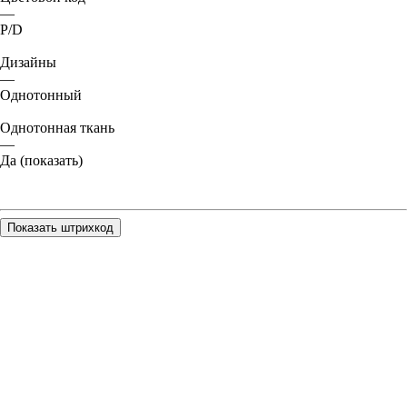
—
P/D
Дизайны
—
Однотонный
Однотонная ткань
—
Да (показать)
Показать штрихкод