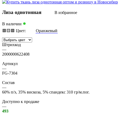
Лиза однотонная
В избранное
●
В наличии
🟥
🟨
🟩
Цвет:
Оранжевый
Штрихкод
—
2000000622408
Артикул
—
FG-7304
Состав
—
60% п/э, 35% вискоза, 5% спандекс 310 гр/м.пог.
Доступно к продаже
—
493