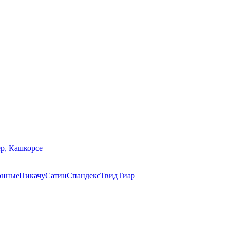
р, Кашкорсе
онные
Пикачу
Сатин
Спандекс
Твид
Тиар