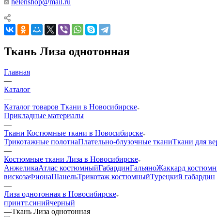
helenshop@mail.ru
Ткань Лиза однотонная
Главная
—
Каталог
—
Каталог товаров Ткани в Новосибирске
Прикладные материалы
—
Ткани Костюмные ткани в Новосибирске
Трикотажные полотна
Плательно-блузочные ткани
Ткани для в
—
Костюмные ткани Лиза в Новосибирске
Анжелика
Атлас костюмный
Габардин
Гальяно
Жаккард костюм
вискоза
Фиона
Шанель
Трикотаж костюмный
Турецкий габардин
—
Лиза однотонная в Новосибирске
принт
т.синий
черный
—
Ткань Лиза однотонная