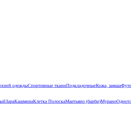
ерхней одежды
Спортивные ткани
Подкладочные
Кожа, замша
Футе
ный
Зара
Кашмира
Клетка Полоска
Мартьяно (барби)
Мурано
Однот