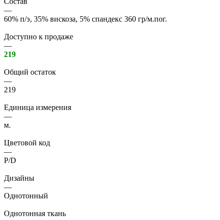
Состав
—
60% п/э, 35% вискоза, 5% спандекс 360 гр/м.пог.
Доступно к продаже
—
219
Общий остаток
—
219
Единица измерения
—
м.
Цветовой код
—
P/D
Дизайны
—
Однотонный
Однотонная ткань