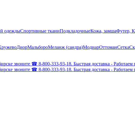
ей одежды
Спортивные ткани
Подкладочные
Кожа, замша
Футер, 
Кружево
Диор
Мальборо
Меланж (сандра)
Модиар
Оттоман
Сетка
Ск