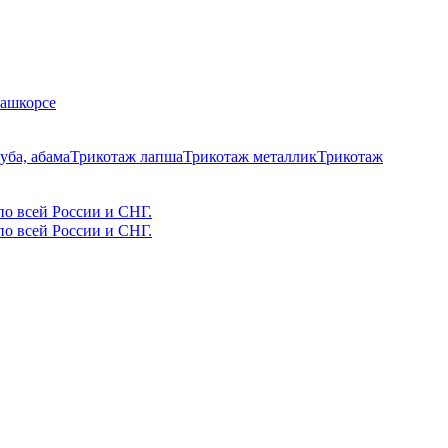
Кашкорсе
уба, абама
Трикотаж лапша
Трикотаж металлик
Трикотаж