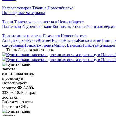
—
Каталог товаров Ткани в Новосибирске
Прикладные материалы
—
Ткани Трикотажные полотна в Новосибирске
Плательно-блузочные ткани
Костюмные ткани
Ткани для верхн
—
Трикотажные полотна Лакоста в Новосибирске
Ангора
Бархат
Букле
Вельвет
Велюр
Вискоза
Вискоза хеви
Гипюр 
однотонный
Трикотаж принт
Масло, Венеция
Трикотаж жаккард
—
Ткань Лакоста однотонная