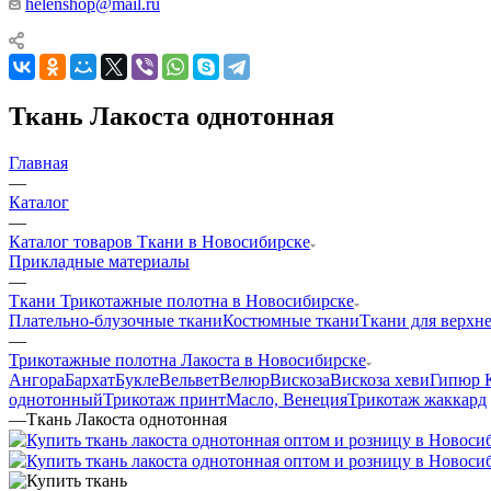
helenshop@mail.ru
Ткань Лакоста однотонная
Главная
—
Каталог
—
Каталог товаров Ткани в Новосибирске
Прикладные материалы
—
Ткани Трикотажные полотна в Новосибирске
Плательно-блузочные ткани
Костюмные ткани
Ткани для верхн
—
Трикотажные полотна Лакоста в Новосибирске
Ангора
Бархат
Букле
Вельвет
Велюр
Вискоза
Вискоза хеви
Гипюр 
однотонный
Трикотаж принт
Масло, Венеция
Трикотаж жаккард
—
Ткань Лакоста однотонная