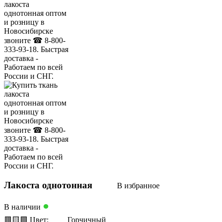
Лакоста однотонная
В избранное
●
В наличии
🟥
🟨
🟩
Цвет:
Горчичный