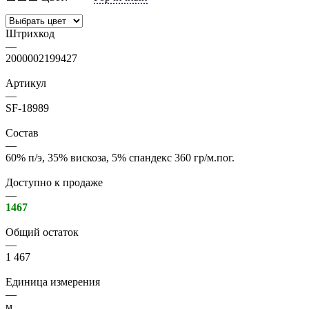
Штрихкод
—
2000002199427
Артикул
—
SF-18989
Состав
—
60% п/э, 35% вискоза, 5% спандекс 360 гр/м.пог.
Доступно к продаже
—
1467
Общий остаток
—
1 467
Единица измерения
—
м.