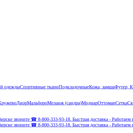
ей одежды
Спортивные ткани
Подкладочные
Кожа, замша
Футер, 
Кружево
Диор
Мальборо
Меланж (сандра)
Модиар
Оттоман
Сетка
Ск