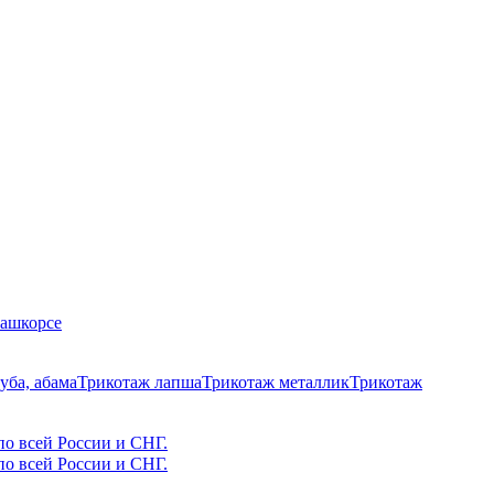
Кашкорсе
уба, абама
Трикотаж лапша
Трикотаж металлик
Трикотаж