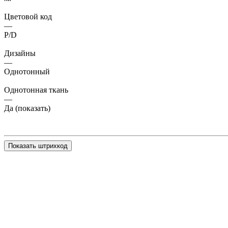
Цветовой код
—
P/D
Дизайны
—
Однотонный
Однотонная ткань
—
Да (показать)
Показать штрихкод