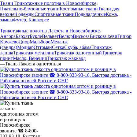
Ткани Трикотажные полотна в Новосибирске
Плательно-блузочные ткани
Костюмные ткани
Ткани для
верхней одежды
Спортивные ткани
Подкладочные
Кожа,
замша
Футер, Кашкорсе
—
Трикотажные полотна Лакоста в Новосибирске
Ангора
Бархат
Букле
Вельвет
Велюр
Вискоза
Вискоза хеви
Гипюр
Кружево
Диор
Мальборо
Меланж
(сандра)
Модиар
Оттоман
Сетка
Скуба, абама
Трикотаж
лапша
Трикотаж металлик
Трикотаж однотонный
Трикотаж
принт
Масло, Венеция
Трикотаж жаккард
—
Ткань Лакоста однотонная