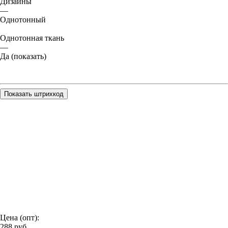
Дизайны
—
Однотонный
Однотонная ткань
—
Да (показать)
Показать штрихкод
Цена (опт):
288
руб.