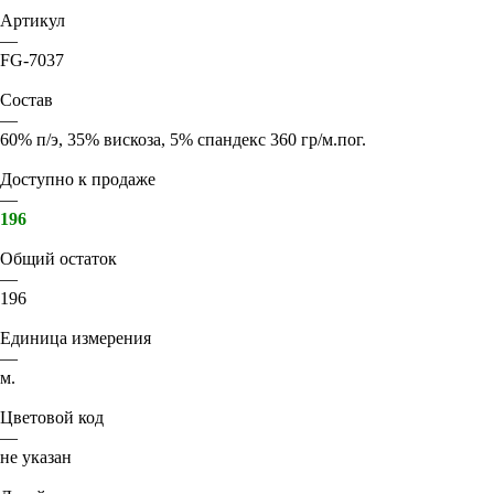
Артикул
—
FG-7037
Состав
—
60% п/э, 35% вискоза, 5% спандекс 360 гр/м.пог.
Доступно к продаже
—
196
Общий остаток
—
196
Единица измерения
—
м.
Цветовой код
—
не указан