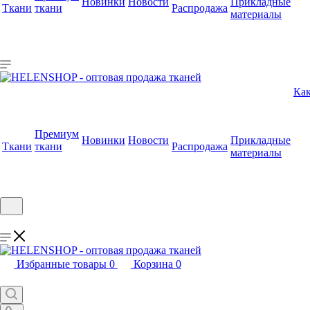
Новинки
Новости
Прикладные
Ткани
ткани
Распродажа
материалы
Как
Премиум
Новинки
Новости
Прикладные
Ткани
ткани
Распродажа
материалы
Избранные товары
0
Корзина
0