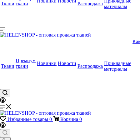
Новинки
Новости
Прикладные
Ткани
ткани
Распродажа
материалы
Как
Премиум
Новинки
Новости
Прикладные
Ткани
ткани
Распродажа
материалы
Избранные товары
0
Корзина
0