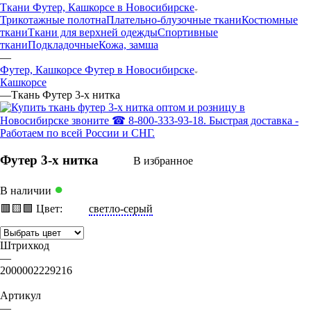
Ткани Футер, Кашкорсе в Новосибирске
Трикотажные полотна
Плательно-блузочные ткани
Костюмные
ткани
Ткани для верхней одежды
Спортивные
ткани
Подкладочные
Кожа, замша
—
Футер, Кашкорсе Футер в Новосибирске
Кашкорсе
—
Ткань Футер 3-х нитка
Футер 3-х нитка
В избранное
●
В наличии
🟥
🟨
🟩
Цвет:
светло-серый
Штрихкод
—
2000002229216
Артикул
—