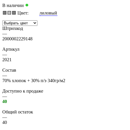
●
В наличии
🟥
🟨
🟩
Цвет:
лиловый
Штрихкод
—
2000002229148
Артикул
—
2021
Состав
—
70% хлопок + 30% п/э 340гр/м2
Доступно к продаже
—
40
Общий остаток
—
40