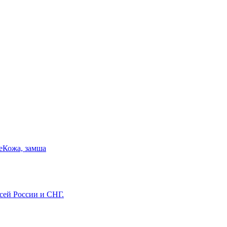
е
Кожа, замша