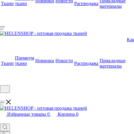
Новинки
Новости
Прикладные
Ткани
ткани
Распродажа
материалы
Как
Премиум
Новинки
Новости
Прикладные
Ткани
ткани
Распродажа
материалы
Избранные товары
0
Корзина
0