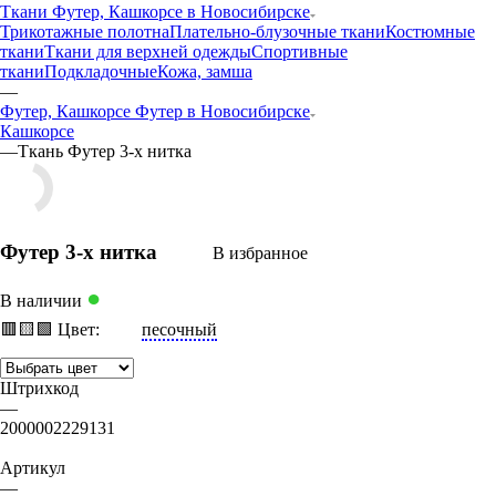
Ткани Футер, Кашкорсе в Новосибирске
Трикотажные полотна
Плательно-блузочные ткани
Костюмные
ткани
Ткани для верхней одежды
Спортивные
ткани
Подкладочные
Кожа, замша
—
Футер, Кашкорсе Футер в Новосибирске
Кашкорсе
—
Ткань Футер 3-х нитка
Футер 3-х нитка
В избранное
●
В наличии
🟥
🟨
🟩
Цвет:
песочный
Штрихкод
—
2000002229131
Артикул
—