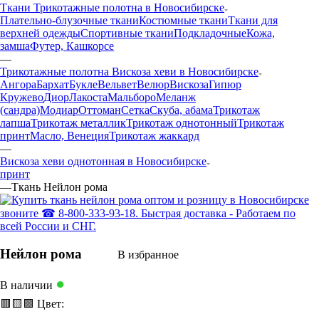
Ткани Трикотажные полотна в Новосибирске
Плательно-блузочные ткани
Костюмные ткани
Ткани для
верхней одежды
Спортивные ткани
Подкладочные
Кожа,
замша
Футер, Кашкорсе
—
Трикотажные полотна Вискоза хеви в Новосибирске
Ангора
Бархат
Букле
Вельвет
Велюр
Вискоза
Гипюр
Кружево
Диор
Лакоста
Мальборо
Меланж
(сандра)
Модиар
Оттоман
Сетка
Скуба, абама
Трикотаж
лапша
Трикотаж металлик
Трикотаж однотонный
Трикотаж
принт
Масло, Венеция
Трикотаж жаккард
—
Вискоза хеви однотонная в Новосибирске
принт
—
Ткань Нейлон рома
Нейлон рома
В избранное
●
В наличии
🟥
🟨
🟩
Цвет: