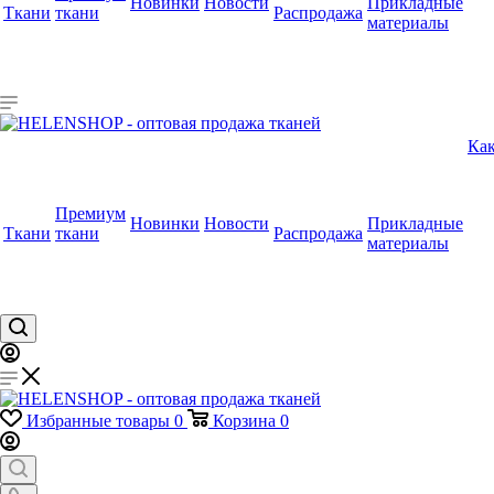
Новинки
Новости
Прикладные
Ткани
ткани
Распродажа
материалы
Как
Премиум
Новинки
Новости
Прикладные
Ткани
ткани
Распродажа
материалы
Избранные товары
0
Корзина
0