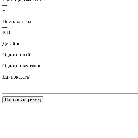
—
м.
Цветовой код
—
P/D
Дизайны
—
Однотонный
Однотонная ткань
—
Да (показать)
Показать штрихкод