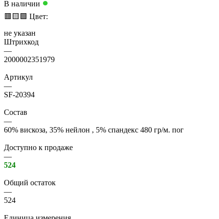
●
В наличии
🟥
🟨
🟩
Цвет:
не указан
Штрихкод
—
2000002351979
Артикул
—
SF-20394
Состав
—
60% вискоза, 35% нейлон , 5% спандекс 480 гр/м. пог
Доступно к продаже
—
524
Общий остаток
—
524
Единица измерения