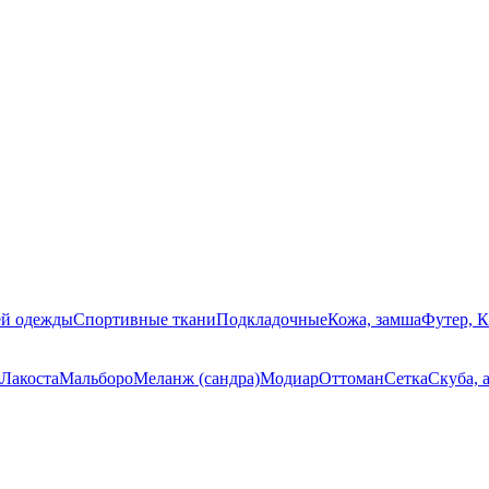
ей одежды
Спортивные ткани
Подкладочные
Кожа, замша
Футер, 
Лакоста
Мальборо
Меланж (сандра)
Модиар
Оттоман
Сетка
Скуба, 