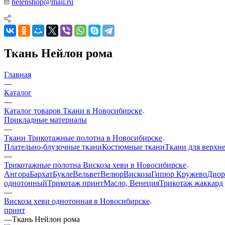
helenshop@mail.ru
Ткань Нейлон рома
Главная
—
Каталог
—
Каталог товаров Ткани в Новосибирске
Прикладные материалы
—
Ткани Трикотажные полотна в Новосибирске
Плательно-блузочные ткани
Костюмные ткани
Ткани для верхн
—
Трикотажные полотна Вискоза хеви в Новосибирске
Ангора
Бархат
Букле
Вельвет
Велюр
Вискоза
Гипюр Кружево
Диор
однотонный
Трикотаж принт
Масло, Венеция
Трикотаж жаккард
—
Вискоза хеви однотонная в Новосибирске
принт
—
Ткань Нейлон рома