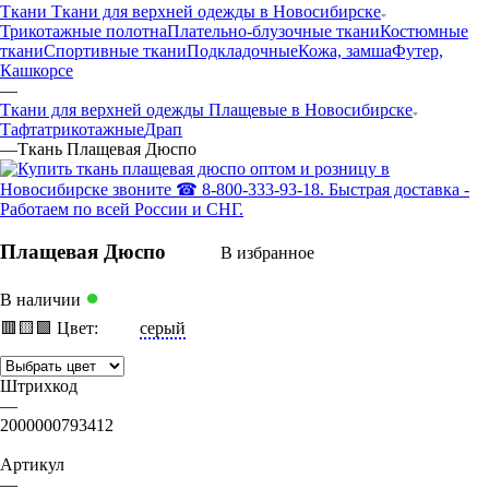
Ткани Ткани для верхней одежды в Новосибирске
Трикотажные полотна
Плательно-блузочные ткани
Костюмные
ткани
Спортивные ткани
Подкладочные
Кожа, замша
Футер,
Кашкорсе
—
Ткани для верхней одежды Плащевые в Новосибирске
Тафта
трикотажные
Драп
—
Ткань Плащевая Дюспо
Плащевая Дюспо
В избранное
●
В наличии
🟥
🟨
🟩
Цвет:
серый
Штрихкод
—
2000000793412
Артикул
—