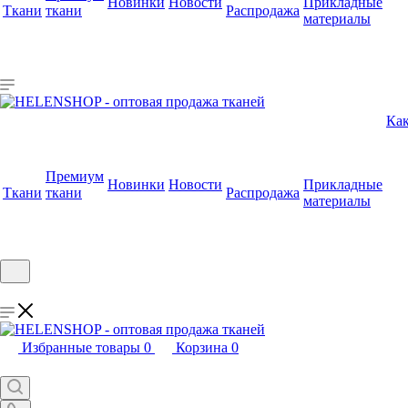
Новинки
Новости
Прикладные
Ткани
ткани
Распродажа
материалы
Как
Премиум
Новинки
Новости
Прикладные
Ткани
ткани
Распродажа
материалы
Избранные товары
0
Корзина
0