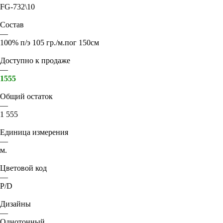
FG-732\10
Состав
—
100% п/э 105 гр./м.пог 150см
Доступно к продаже
—
1555
Общий остаток
—
1 555
Единица измерения
—
м.
Цветовой код
—
P/D
Дизайны
—
Однотонный