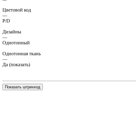
Цветовой код
—
P/D
Дизайны
—
Однотонный
Однотонная ткань
—
Да (показать)
Показать штрихкод