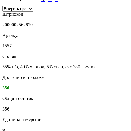
Штрихкод
—
2000002562870
Артикул
—
1557
Состав
—
55% п/э, 40% хлопок, 5% спандекс 380 гр/м.кв.
Доступно к продаже
—
356
Общий остаток
—
356
Единица измерения
—
м.