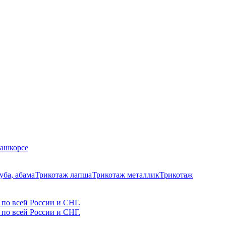
Кашкорсе
уба, абама
Трикотаж лапша
Трикотаж металлик
Трикотаж