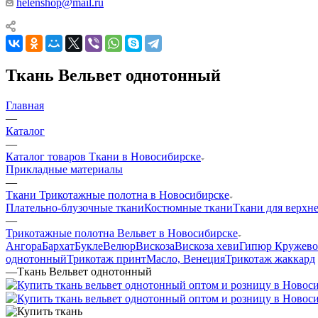
helenshop@mail.ru
Ткань Вельвет однотонный
Главная
—
Каталог
—
Каталог товаров Ткани в Новосибирске
Прикладные материалы
—
Ткани Трикотажные полотна в Новосибирске
Плательно-блузочные ткани
Костюмные ткани
Ткани для верхн
—
Трикотажные полотна Вельвет в Новосибирске
Ангора
Бархат
Букле
Велюр
Вискоза
Вискоза хеви
Гипюр Кружево
однотонный
Трикотаж принт
Масло, Венеция
Трикотаж жаккард
—
Ткань Вельвет однотонный