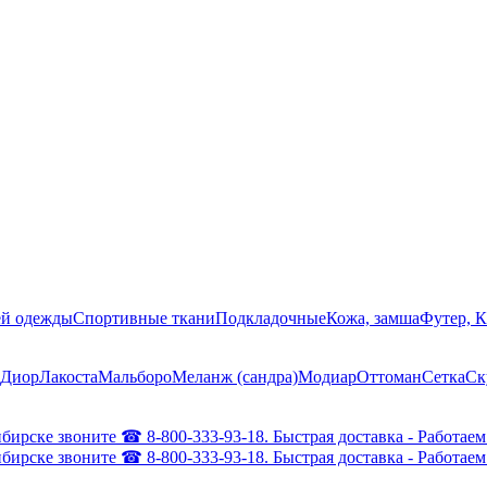
ей одежды
Спортивные ткани
Подкладочные
Кожа, замша
Футер, 
Диор
Лакоста
Мальборо
Меланж (сандра)
Модиар
Оттоман
Сетка
Ск