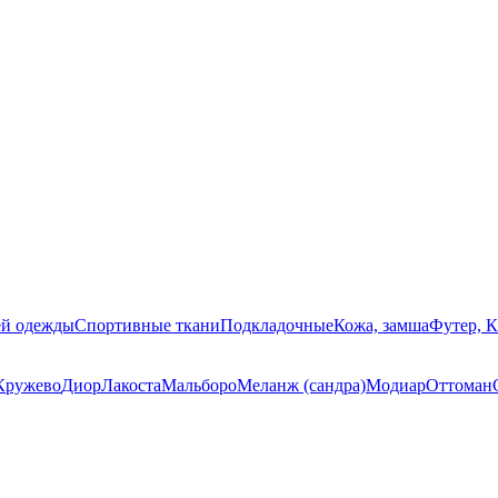
ей одежды
Спортивные ткани
Подкладочные
Кожа, замша
Футер, 
Кружево
Диор
Лакоста
Мальборо
Меланж (сандра)
Модиар
Оттоман