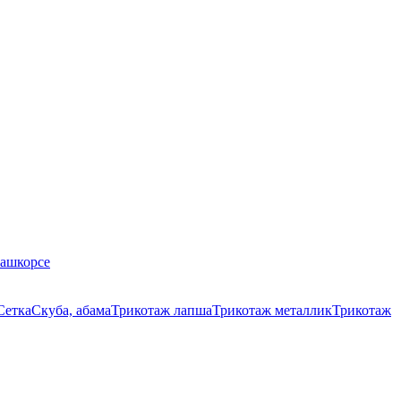
Кашкорсе
Сетка
Скуба, абама
Трикотаж лапша
Трикотаж металлик
Трикотаж