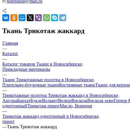
helenshop@mail.ru
Ткань Трикотаж жаккард
Главная
—
Каталог
—
Каталог товаров Ткани в Новосибирске
Прикладные материалы
—
Ткани Трикотажные полотна в Новосибирске
Плательно-блузочные ткани
Костюмные ткани
Ткани для верхн
—
Трикотажные полотна Трикотаж жаккард в Новосибирске
Ангора
Бархат
Букле
Вельвет
Велюр
Вискоза
Вискоза хеви
Гипюр 
однотонный
Трикотаж принт
Масло, Венеция
—
Трикотаж жаккард однотонный в Новосибирске
принт
—
Ткань Трикотаж жаккард