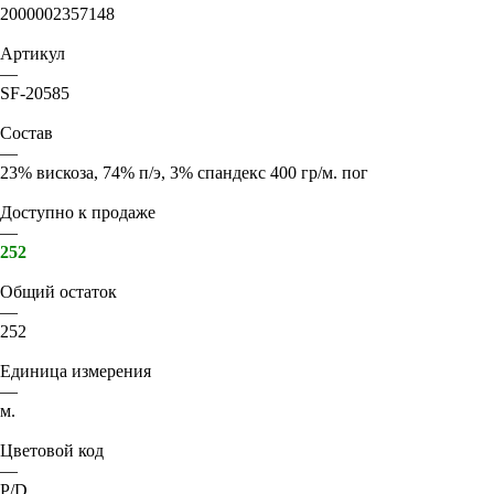
2000002357148
Артикул
—
SF-20585
Состав
—
23% вискоза, 74% п/э, 3% спандекс 400 гр/м. пог
Доступно к продаже
—
252
Общий остаток
—
252
Единица измерения
—
м.
Цветовой код
—
P/D