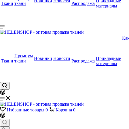
Новинки
Новости
Прикладные
Ткани
ткани
Распродажа
материалы
Как
Премиум
Новинки
Новости
Прикладные
Ткани
ткани
Распродажа
материалы
Избранные товары
0
Корзина
0