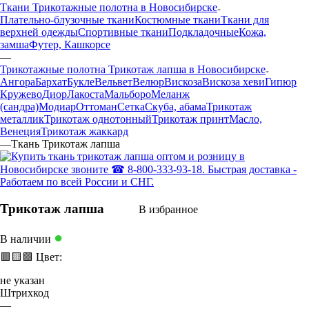
Ткани Трикотажные полотна в Новосибирске
Плательно-блузочные ткани
Костюмные ткани
Ткани для
верхней одежды
Спортивные ткани
Подкладочные
Кожа,
замша
Футер, Кашкорсе
—
Трикотажные полотна Трикотаж лапша в Новосибирске
Ангора
Бархат
Букле
Вельвет
Велюр
Вискоза
Вискоза хеви
Гипюр
Кружево
Диор
Лакоста
Мальборо
Меланж
(сандра)
Модиар
Оттоман
Сетка
Скуба, абама
Трикотаж
металлик
Трикотаж однотонный
Трикотаж принт
Масло,
Венеция
Трикотаж жаккард
—
Ткань Трикотаж лапша
Трикотаж лапша
В избранное
●
В наличии
🟥
🟨
🟩
Цвет:
не указан
Штрихкод
—