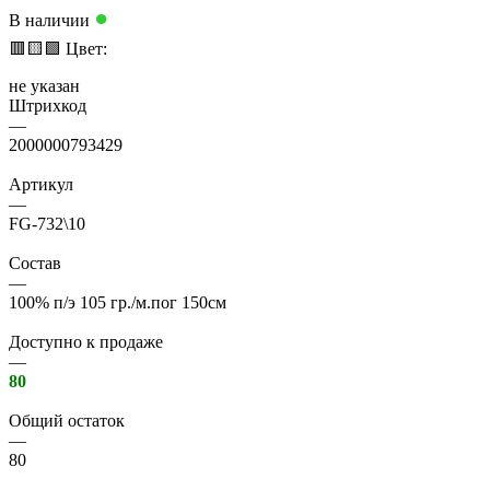
●
В наличии
🟥
🟨
🟩
Цвет:
не указан
Штрихкод
—
2000000793429
Артикул
—
FG-732\10
Состав
—
100% п/э 105 гр./м.пог 150см
Доступно к продаже
—
80
Общий остаток
—
80