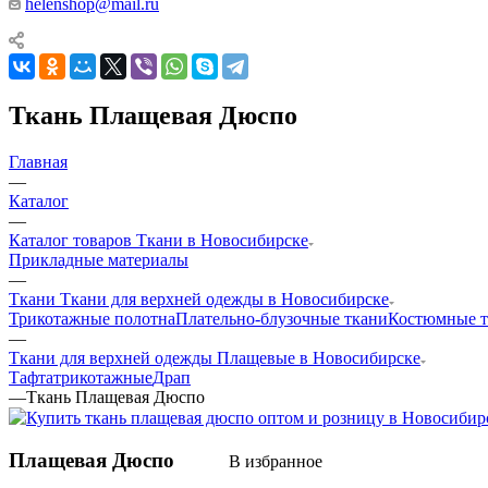
helenshop@mail.ru
Ткань Плащевая Дюспо
Главная
—
Каталог
—
Каталог товаров Ткани в Новосибирске
Прикладные материалы
—
Ткани Ткани для верхней одежды в Новосибирске
Трикотажные полотна
Плательно-блузочные ткани
Костюмные т
—
Ткани для верхней одежды Плащевые в Новосибирске
Тафта
трикотажные
Драп
—
Ткань Плащевая Дюспо
Плащевая Дюспо
В избранное