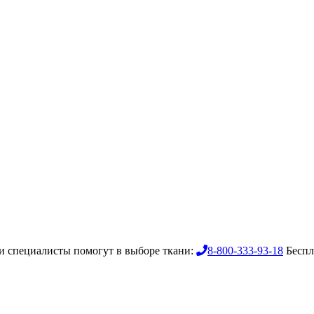
 специалисты помогут в выборе ткани:
8-800-333-93-18
Беспл