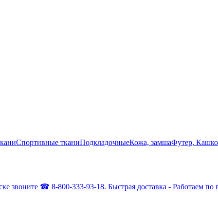
кани
Спортивные ткани
Подкладочные
Кожа, замша
Футер, Кашко