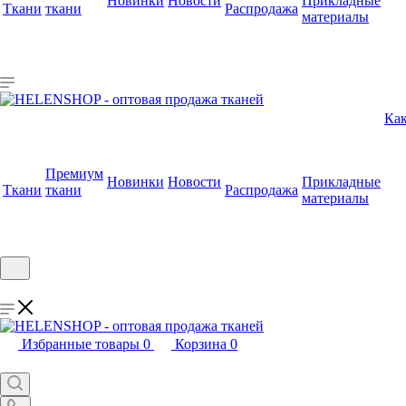
Новинки
Новости
Прикладные
Ткани
ткани
Распродажа
материалы
Как
Премиум
Новинки
Новости
Прикладные
Ткани
ткани
Распродажа
материалы
Избранные товары
0
Корзина
0