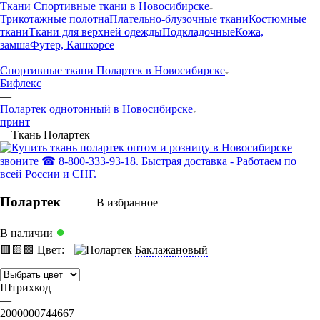
Ткани Спортивные ткани в Новосибирске
Трикотажные полотна
Плательно-блузочные ткани
Костюмные
ткани
Ткани для верхней одежды
Подкладочные
Кожа,
замша
Футер, Кашкорсе
—
Спортивные ткани Полартек в Новосибирске
Бифлекс
—
Полартек однотонный в Новосибирске
принт
—
Ткань Полартек
Полартек
В избранное
●
В наличии
🟥
🟨
🟩
Цвет:
Баклажановый
Штрихкод
—
2000000744667