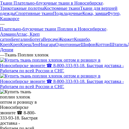
Ткани Плательно-блузочные ткани в Новосибирске
Трикотажные полотна
Костюмные ткани
Ткани для верхней
одежды
Спортивные ткани
Подкладочные
Кожа, замша
Футер,
Кашкорсе
—
Плательно-блузочные ткани Поплин в Новосибирске
Армани
Атлас, Креп
сатин
Бенгалин
Ботега
Версаче
Жоржет
Кошибо,
Креп
Креп
Креш
Лен
Ниагара
Однотонные
Шифон
Коттон
Штапель
Деним
—
Ткань Поплин хлопок