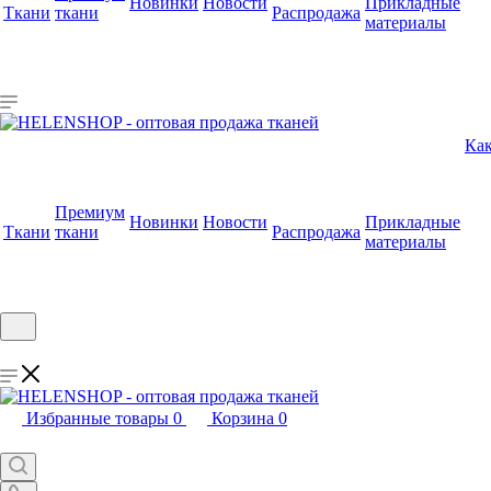
Новинки
Новости
Прикладные
Ткани
ткани
Распродажа
материалы
Как
Премиум
Новинки
Новости
Прикладные
Ткани
ткани
Распродажа
материалы
Избранные товары
0
Корзина
0