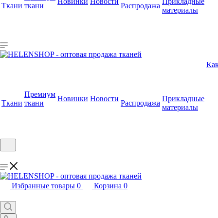
Новинки
Новости
Прикладные
Ткани
ткани
Распродажа
материалы
Как
Премиум
Новинки
Новости
Прикладные
Ткани
ткани
Распродажа
материалы
Избранные товары
0
Корзина
0