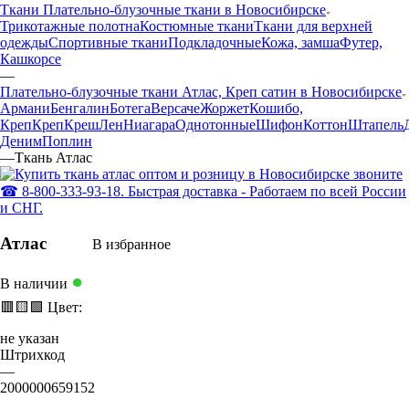
Ткани Плательно-блузочные ткани в Новосибирске
Трикотажные полотна
Костюмные ткани
Ткани для верхней
одежды
Спортивные ткани
Подкладочные
Кожа, замша
Футер,
Кашкорсе
—
Плательно-блузочные ткани Атлас, Креп сатин в Новосибирске
Армани
Бенгалин
Ботега
Версаче
Жоржет
Кошибо,
Креп
Креп
Креш
Лен
Ниагара
Однотонные
Шифон
Коттон
Штапель
Деним
Поплин
—
Ткань Атлас
Атлас
В избранное
●
В наличии
🟥
🟨
🟩
Цвет:
не указан
Штрихкод
—
2000000659152