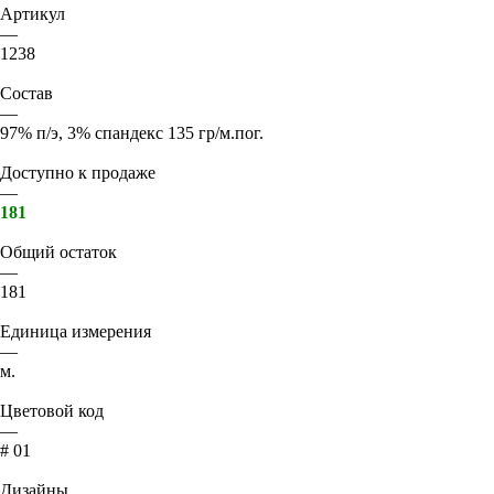
Артикул
—
1238
Состав
—
97% п/э, 3% спандекс 135 гр/м.пог.
Доступно к продаже
—
181
Общий остаток
—
181
Единица измерения
—
м.
Цветовой код
—
# 01
Дизайны