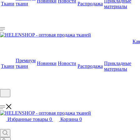
Новинки
Новости
Прикладные
Ткани
ткани
Распродажа
материалы
Как
Премиум
Новинки
Новости
Прикладные
Ткани
ткани
Распродажа
материалы
Избранные товары
0
Корзина
0