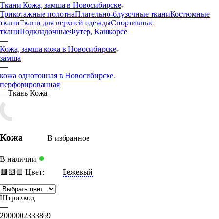
Ткани Кожа, замша в Новосибирске
Трикотажные полотна
Плательно-блузочные ткани
Костюмные
ткани
Ткани для верхней одежды
Спортивные
ткани
Подкладочные
Футер, Кашкорсе
—
Кожа, замша кожа в Новосибирске
замша
—
кожа однотонная в Новосибирске
перфорированная
—
Ткань Кожа
Кожа
В избранное
●
В наличии
🟥
🟨
🟩
Цвет:
Бежевый
Штрихкод
—
2000002333869