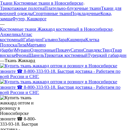
Ткани Костюмные ткани в Новосибирске
Трикотажные полотна
Плательно-блузочные ткани
Ткани для
верхней одежды
Спортивные ткани
Подкладочные
Кожа,
замша
Футер, Кашкорсе
—
Костюмные ткани Жаккард костюмный в Новосибирске
Анжелика
Атлас
костюмный
Габардин
Гальяно
Зара
Кашмира
Клетка
Полоска
Лиза
Мартьяно
(барби)
Мурано
Однотонные
Пикачу
Сатин
Спандекс
Твид
Тиар
вискоза
Фиона
Шанель
Трикотаж костюмный
Турецкий габардин
—
Ткань Жаккард