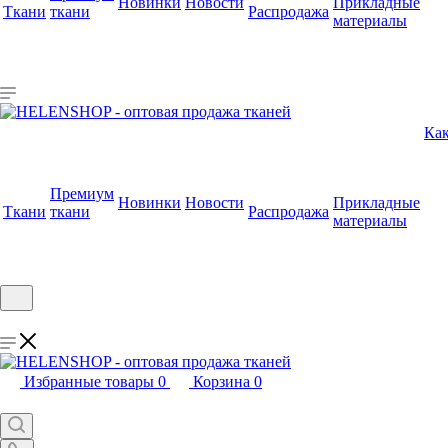
Новинки
Новости
Прикладные
Ткани
ткани
Распродажа
материалы
Как
Премиум
Новинки
Новости
Прикладные
Ткани
ткани
Распродажа
материалы
Избранные товары
0
Корзина
0