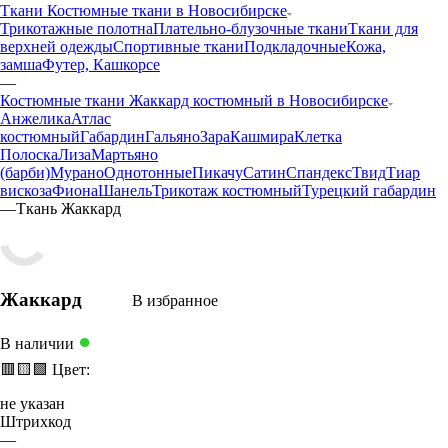
Ткани Костюмные ткани в Новосибирске
Трикотажные полотна
Плательно-блузочные ткани
Ткани для
верхней одежды
Спортивные ткани
Подкладочные
Кожа,
замша
Футер, Кашкорсе
—
Костюмные ткани Жаккард костюмный в Новосибирске
Анжелика
Атлас
костюмный
Габардин
Гальяно
Зара
Кашмира
Клетка
Полоска
Лиза
Мартьяно
(барби)
Мурано
Однотонные
Пикачу
Сатин
Спандекс
Твид
Тиар
вискоза
Фиона
Шанель
Трикотаж костюмный
Турецкий габардин
—
Ткань Жаккард
Жаккард
В избранное
●
В наличии
🟥
🟨
🟩
Цвет:
не указан
Штрихкод
—