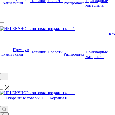
Новинки
Новости
Прикладные
Ткани
ткани
Распродажа
материалы
Как
Премиум
Новинки
Новости
Прикладные
Ткани
ткани
Распродажа
материалы
Избранные товары
0
Корзина
0