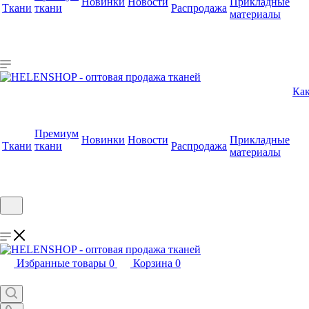
Новинки
Новости
Прикладные
Ткани
ткани
Распродажа
материалы
Как
Премиум
Новинки
Новости
Прикладные
Ткани
ткани
Распродажа
материалы
Избранные товары
0
Корзина
0