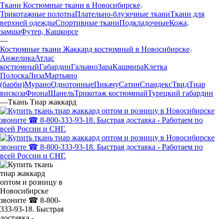
Ткани Костюмные ткани в Новосибирске
Трикотажные полотна
Плательно-блузочные ткани
Ткани для
верхней одежды
Спортивные ткани
Подкладочные
Кожа,
замша
Футер, Кашкорсе
—
Костюмные ткани Жаккард костюмный в Новосибирске
Анжелика
Атлас
костюмный
Габардин
Гальяно
Зара
Кашмира
Клетка
Полоска
Лиза
Мартьяно
(барби)
Мурано
Однотонные
Пикачу
Сатин
Спандекс
Твид
Тиар
вискоза
Фиона
Шанель
Трикотаж костюмный
Турецкий габардин
—
Ткань Тиар жаккард