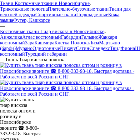
Ткани Костюмные ткани в Новосибирске
Трикотажные полотна
Плательно-блузочные ткани
Ткани для
верхней одежды
Спортивные ткани
Подкладочные
Кожа,
замша
Футер, Кашкорсе
—
Костюмные ткани Тиар вискоза в Новосибирске
Анжелика
Атлас костюмный
Габардин
Гальяно
Жаккард
костюмный
Зара
Кашмира
Клетка Полоска
Лиза
Мартьяно
(барби)
Мурано
Однотонные
Пикачу
Сатин
Спандекс
Твид
Фиона
Ш
костюмный
Турецкий габардин
—
Ткань Тиар вискоза полоска