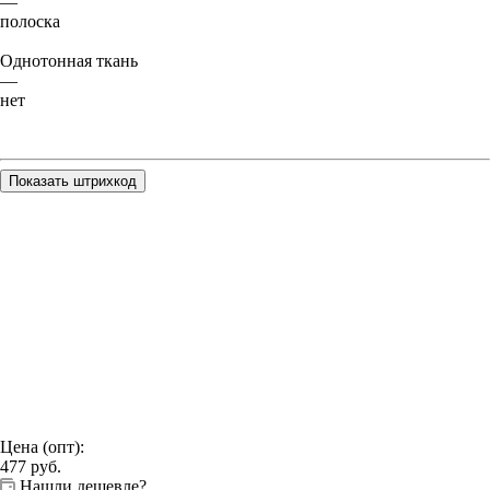
—
полоска
Однотонная ткань
—
нет
Показать штрихкод
Цена (опт):
477
руб.
Нашли дешевле?