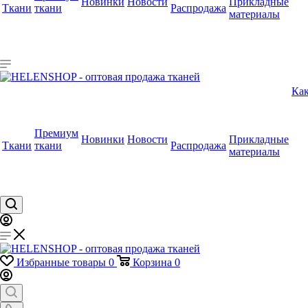
Новинки
Новости
Прикладные
Ткани
ткани
Распродажа
материалы
Как
Премиум
Новинки
Новости
Прикладные
Ткани
ткани
Распродажа
материалы
Избранные товары
0
Корзина
0