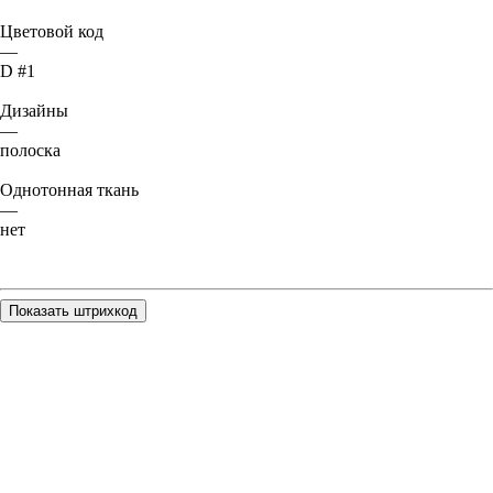
Цветовой код
—
D #1
Дизайны
—
полоска
Однотонная ткань
—
нет
Показать штрихкод