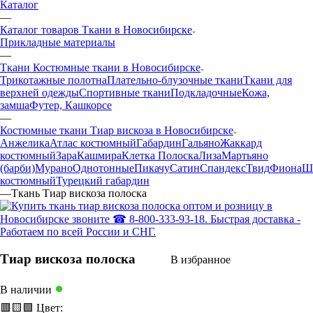
Каталог
—
Каталог товаров Ткани в Новосибирске
Прикладные материалы
—
Ткани Костюмные ткани в Новосибирске
Трикотажные полотна
Плательно-блузочные ткани
Ткани для
верхней одежды
Спортивные ткани
Подкладочные
Кожа,
замша
Футер, Кашкорсе
—
Костюмные ткани Тиар вискоза в Новосибирске
Анжелика
Атлас костюмный
Габардин
Гальяно
Жаккард
костюмный
Зара
Кашмира
Клетка Полоска
Лиза
Мартьяно
(барби)
Мурано
Однотонные
Пикачу
Сатин
Спандекс
Твид
Фиона
Ш
костюмный
Турецкий габардин
—
Ткань Тиар вискоза полоска
Тиар вискоза полоска
В избранное
●
В наличии
🟥
🟨
🟩
Цвет: