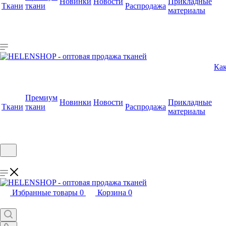
Новинки
Новости
Прикладные
Ткани
ткани
Распродажа
материалы
Как
Премиум
Новинки
Новости
Прикладные
Ткани
ткани
Распродажа
материалы
Избранные товары
0
Корзина
0