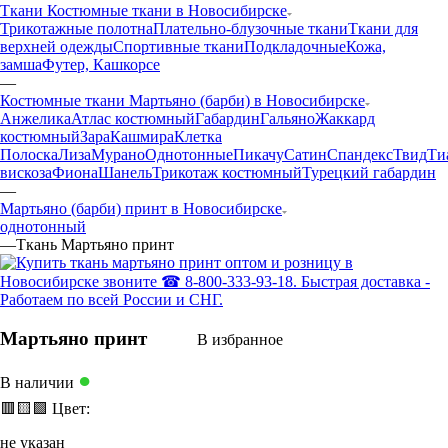
Ткани Костюмные ткани в Новосибирске
Трикотажные полотна
Плательно-блузочные ткани
Ткани для
верхней одежды
Спортивные ткани
Подкладочные
Кожа,
замша
Футер, Кашкорсе
—
Костюмные ткани Мартьяно (барби) в Новосибирске
Анжелика
Атлас костюмный
Габардин
Гальяно
Жаккард
костюмный
Зара
Кашмира
Клетка
Полоска
Лиза
Мурано
Однотонные
Пикачу
Сатин
Спандекс
Твид
Ти
вискоза
Фиона
Шанель
Трикотаж костюмный
Турецкий габардин
—
Мартьяно (барби) принт в Новосибирске
однотонный
—
Ткань Мартьяно принт
Мартьяно принт
В избранное
●
В наличии
🟥
🟨
🟩
Цвет:
не указан