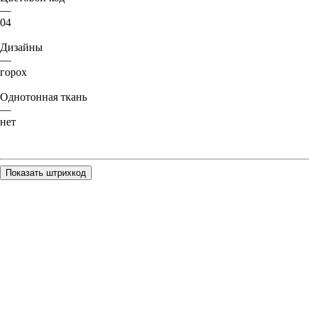
—
04
Дизайны
—
горох
Однотонная ткань
—
нет
Показать штрихкод