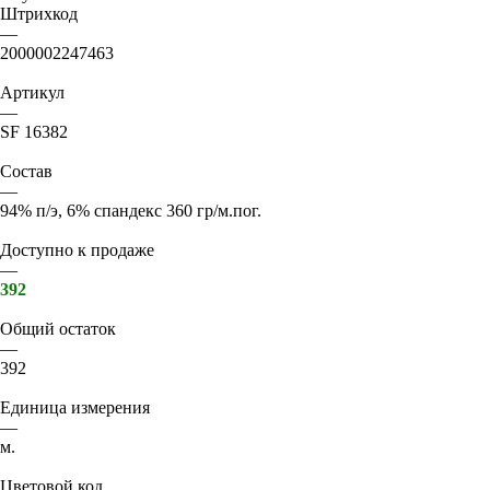
Штрихкод
—
2000002247463
Артикул
—
SF 16382
Состав
—
94% п/э, 6% спандекс 360 гр/м.пог.
Доступно к продаже
—
392
Общий остаток
—
392
Единица измерения
—
м.
Цветовой код