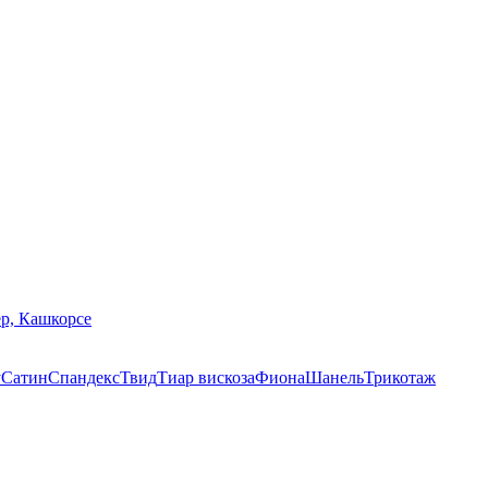
р, Кашкорсе
у
Сатин
Спандекс
Твид
Тиар вискоза
Фиона
Шанель
Трикотаж