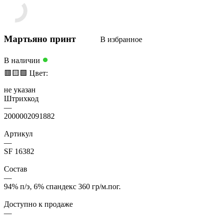
Мартьяно принт
В избранное
●
В наличии
🟥
🟨
🟩
Цвет:
не указан
Штрихкод
—
2000002091882
Артикул
—
SF 16382
Состав
—
94% п/э, 6% спандекс 360 гр/м.пог.
Доступно к продаже
—