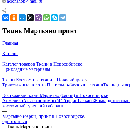
helenshop@mail.ru
Ткань Мартьяно принт
Главная
—
Каталог
—
Каталог товаров Ткани в Новосибирске
Прикладные материалы
—
Ткани Костюмные ткани в Новосибирске
Трикотажные полотна
Плательно-блузочные ткани
Ткани для в
—
Костюмные ткани Мартьяно (барби) в Новосибирске
Анжелика
Атлас костюмный
Габардин
Гальяно
Жаккард костюм
костюмный
Турецкий габардин
—
Мартьяно (барби) принт в Новосибирске
однотонный
—
Ткань Мартьяно принт