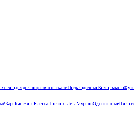
ерхней одежды
Спортивные ткани
Подкладочные
Кожа, замша
Футе
ный
Зара
Кашмира
Клетка Полоска
Лиза
Мурано
Однотонные
Пикач