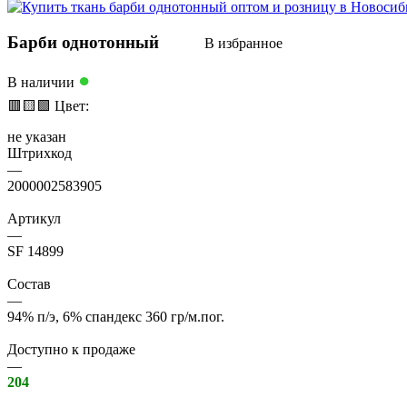
Барби однотонный
В избранное
●
В наличии
🟥
🟨
🟩
Цвет:
не указан
Штрихкод
—
2000002583905
Артикул
—
SF 14899
Состав
—
94% п/э, 6% спандекс 360 гр/м.пог.
Доступно к продаже
—
204