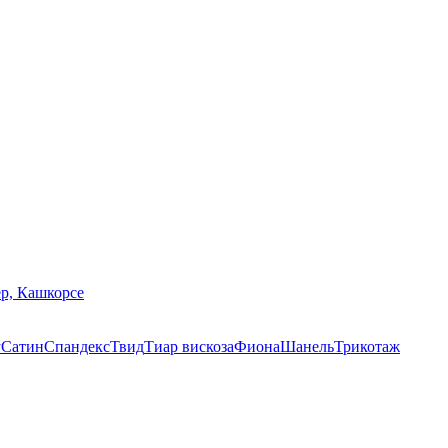
р, Кашкорсе
у
Сатин
Спандекс
Твид
Тиар вискоза
Фиона
Шанель
Трикотаж