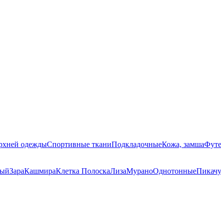
ерхней одежды
Спортивные ткани
Подкладочные
Кожа, замша
Футе
ный
Зара
Кашмира
Клетка Полоска
Лиза
Мурано
Однотонные
Пикач