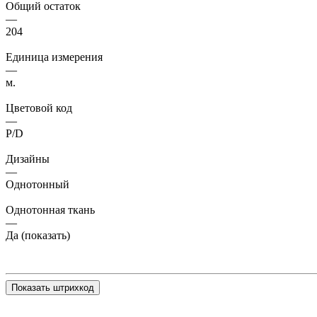
Общий остаток
—
204
Единица измерения
—
м.
Цветовой код
—
P/D
Дизайны
—
Однотонный
Однотонная ткань
—
Да (показать)
Показать штрихкод