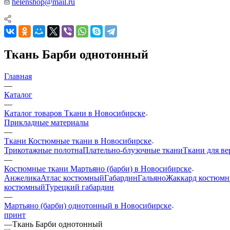
helenshop@mail.ru
Ткань Барби однотонный
Главная
—
Каталог
—
Каталог товаров Ткани в Новосибирске
Прикладные материалы
—
Ткани Костюмные ткани в Новосибирске
Трикотажные полотна
Плательно-блузочные ткани
Ткани для в
—
Костюмные ткани Мартьяно (барби) в Новосибирске
Анжелика
Атлас костюмный
Габардин
Гальяно
Жаккард костюм
костюмный
Турецкий габардин
—
Мартьяно (барби) однотонный в Новосибирске
принт
—
Ткань Барби однотонный