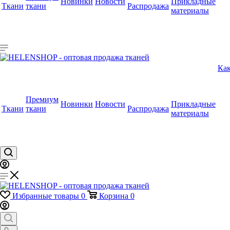
Новинки
Новости
Прикладные
Ткани
ткани
Распродажа
материалы
Как
Премиум
Новинки
Новости
Прикладные
Ткани
ткани
Распродажа
материалы
Избранные товары
0
Корзина
0