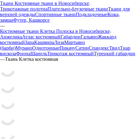
Ткани Костюмные ткани в Новосибирске
Трикотажные полотна
Плательно-блузочные ткани
Ткани для
верхней одежды
Спортивные ткани
Подкладочные
Кожа,
замша
Футер, Кашкорсе
—
Костюмные ткани Клетка Полоска в Новосибирске
Анжелика
Атлас костюмный
Габардин
Гальяно
Жаккард
костюмный
Зара
Кашмира
Лиза
Мартьяно
(барби)
Мурано
Однотонные
Пикачу
Сатин
Спандекс
Твид
Тиар
вискоза
Фиона
Шанель
Трикотаж костюмный
Турецкий габардин
—
Ткань Клетка костюмная