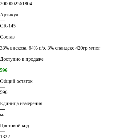
2000002561804
Артикул
—
CR-145
Состав
—
33% вискоза, 64% п/э, 3% спандекс 420гр м/пог
Доступно к продаже
—
596
Общий остаток
—
596
Единица измерения
—
м.
Цветовой код
—
1322