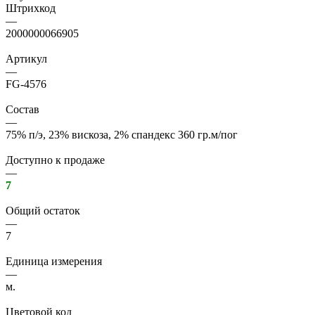
Штрихкод
—
2000000066905
Артикул
—
FG-4576
Состав
—
75% п/э, 23% вискоза, 2% спандекс 360 гр.м/пог
Доступно к продаже
—
7
Общий остаток
—
7
Единица измерения
—
м.
Цветовой код