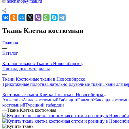
helenshop@mail.ru
Ткань Клетка костюмная
Главная
—
Каталог
—
Каталог товаров Ткани в Новосибирске
Прикладные материалы
—
Ткани Костюмные ткани в Новосибирске
Трикотажные полотна
Плательно-блузочные ткани
Ткани для в
—
Костюмные ткани Клетка Полоска в Новосибирске
Анжелика
Атлас костюмный
Габардин
Гальяно
Жаккард костюм
костюмный
Турецкий габардин
—
Ткань Клетка костюмная