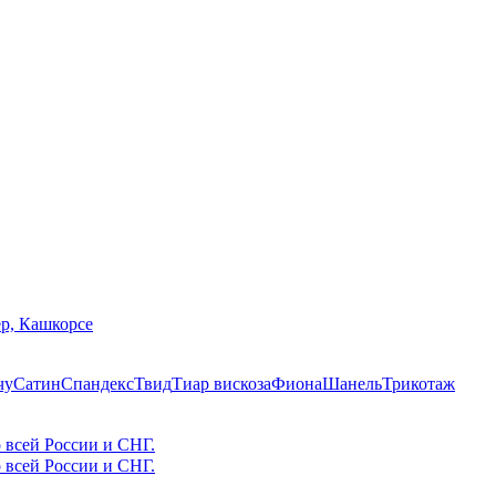
р, Кашкорсе
чу
Сатин
Спандекс
Твид
Тиар вискоза
Фиона
Шанель
Трикотаж