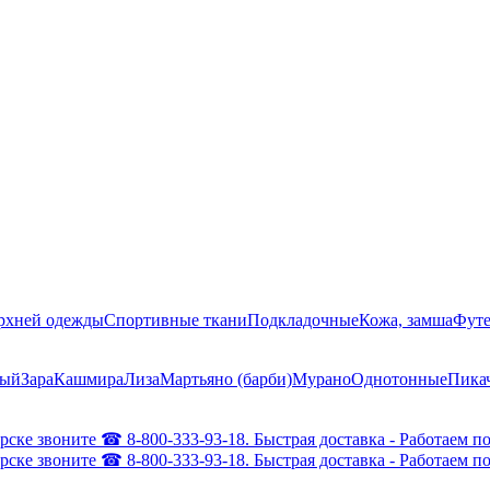
ерхней одежды
Спортивные ткани
Подкладочные
Кожа, замша
Футе
ный
Зара
Кашмира
Лиза
Мартьяно (барби)
Мурано
Однотонные
Пика