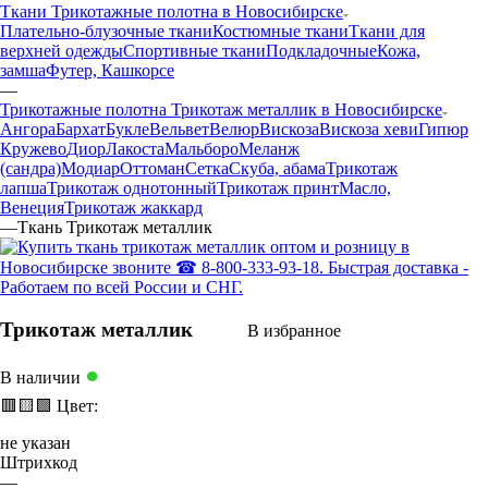
Ткани Трикотажные полотна в Новосибирске
Плательно-блузочные ткани
Костюмные ткани
Ткани для
верхней одежды
Спортивные ткани
Подкладочные
Кожа,
замша
Футер, Кашкорсе
—
Трикотажные полотна Трикотаж металлик в Новосибирске
Ангора
Бархат
Букле
Вельвет
Велюр
Вискоза
Вискоза хеви
Гипюр
Кружево
Диор
Лакоста
Мальборо
Меланж
(сандра)
Модиар
Оттоман
Сетка
Скуба, абама
Трикотаж
лапша
Трикотаж однотонный
Трикотаж принт
Масло,
Венеция
Трикотаж жаккард
—
Ткань Трикотаж металлик
Трикотаж металлик
В избранное
●
В наличии
🟥
🟨
🟩
Цвет:
не указан
Штрихкод
—