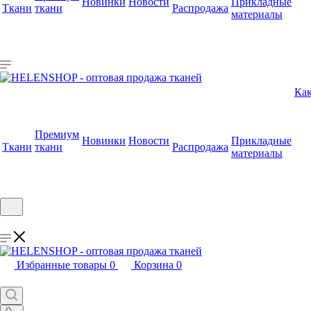
Новинки
Новости
Прикладные
Ткани
ткани
Распродажа
материалы
Как
Премиум
Новинки
Новости
Прикладные
Ткани
ткани
Распродажа
материалы
Избранные товары
0
Корзина
0