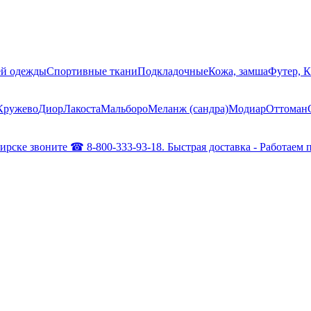
ей одежды
Спортивные ткани
Подкладочные
Кожа, замша
Футер, 
Кружево
Диор
Лакоста
Мальборо
Меланж (сандра)
Модиар
Оттоман