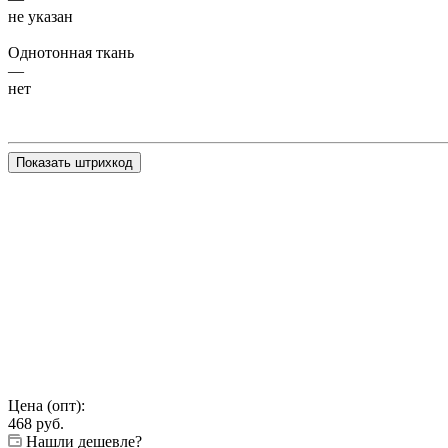
не указан
Однотонная ткань
—
нет
Показать штрихкод
Цена (опт):
468
руб.
Нашли дешевле?