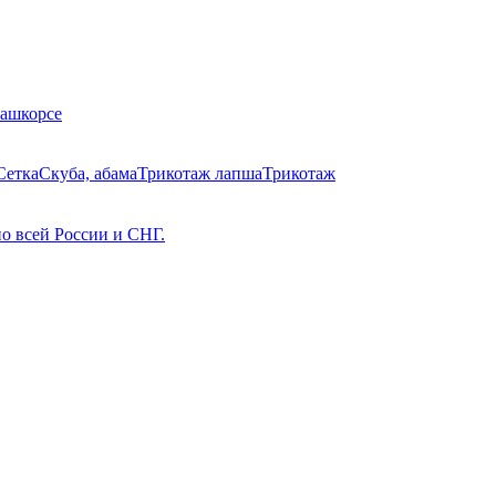
Кашкорсе
Сетка
Скуба, абама
Трикотаж лапша
Трикотаж