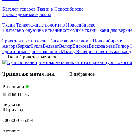
—
Каталог товаров Ткани в Новосибирске
Прикладные материалы
—
Ткани Трикотажные полотна в Новосибирске
Плательно-блузочные ткани
Костюмные ткани
Ткани для верхн
—
Трикотажные полотна Трикотаж металлик в Новосибирске
Ангора
Бархат
Букле
Вельвет
Велюр
Вискоза
Вискоза хеви
Гипюр 
однотонный
Трикотаж принт
Масло, Венеция
Трикотаж жаккард
—
Ткань Трикотаж металлик
Трикотаж металлик
В избранное
●
В наличии
🟥
🟨
🟩
Цвет:
не указан
Штрихкод
—
2000000165394
Артикул