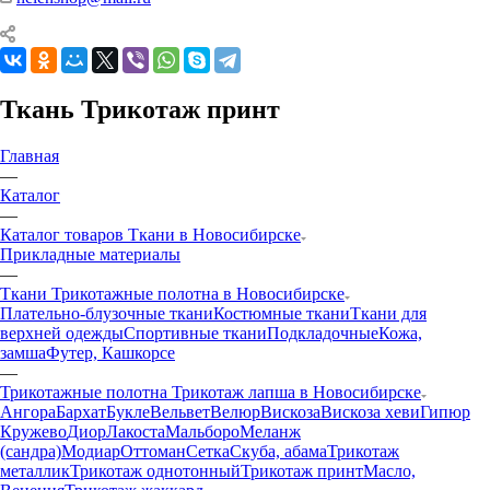
Ткань Трикотаж принт
Главная
—
Каталог
—
Каталог товаров Ткани в Новосибирске
Прикладные материалы
—
Ткани Трикотажные полотна в Новосибирске
Плательно-блузочные ткани
Костюмные ткани
Ткани для
верхней одежды
Спортивные ткани
Подкладочные
Кожа,
замша
Футер, Кашкорсе
—
Трикотажные полотна Трикотаж лапша в Новосибирске
Ангора
Бархат
Букле
Вельвет
Велюр
Вискоза
Вискоза хеви
Гипюр
Кружево
Диор
Лакоста
Мальборо
Меланж
(сандра)
Модиар
Оттоман
Сетка
Скуба, абама
Трикотаж
металлик
Трикотаж однотонный
Трикотаж принт
Масло,