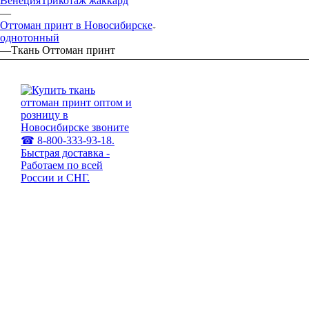
Венеция
Трикотаж жаккард
—
Оттоман принт в Новосибирске
однотонный
—
Ткань Оттоман принт