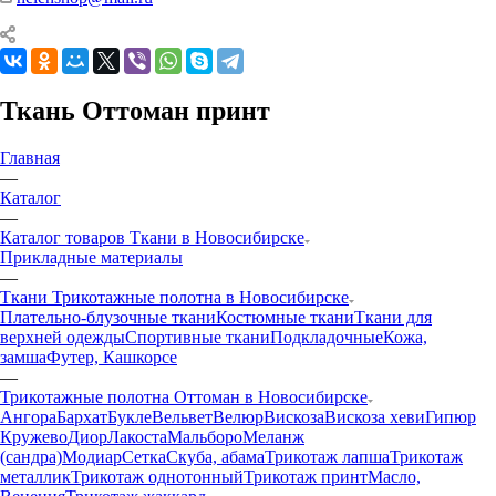
Ткань Оттоман принт
Главная
—
Каталог
—
Каталог товаров Ткани в Новосибирске
Прикладные материалы
—
Ткани Трикотажные полотна в Новосибирске
Плательно-блузочные ткани
Костюмные ткани
Ткани для
верхней одежды
Спортивные ткани
Подкладочные
Кожа,
замша
Футер, Кашкорсе
—
Трикотажные полотна Оттоман в Новосибирске
Ангора
Бархат
Букле
Вельвет
Велюр
Вискоза
Вискоза хеви
Гипюр
Кружево
Диор
Лакоста
Мальборо
Меланж
(сандра)
Модиар
Сетка
Скуба, абама
Трикотаж лапша
Трикотаж
металлик
Трикотаж однотонный
Трикотаж принт
Масло,