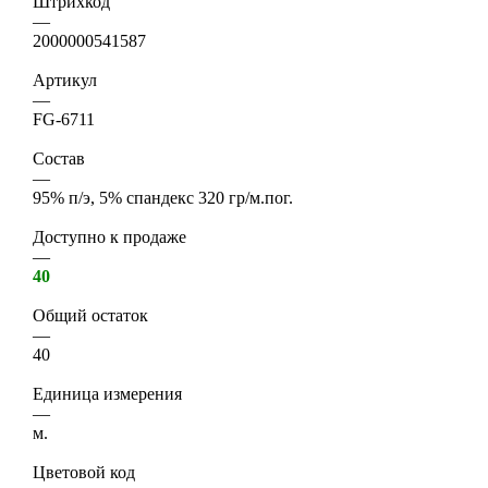
Штрихкод
—
2000000541587
Артикул
—
FG-6711
Состав
—
95% п/э, 5% спандекс 320 гр/м.пог.
Доступно к продаже
—
40
Общий остаток
—
40
Единица измерения
—
м.
Цветовой код