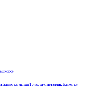
Кашкорсе
ма
Трикотаж лапша
Трикотаж металлик
Трикотаж