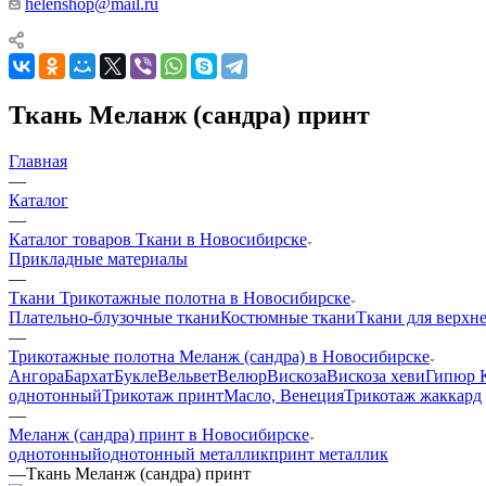
helenshop@mail.ru
Ткань Меланж (сандра) принт
Главная
—
Каталог
—
Каталог товаров Ткани в Новосибирске
Прикладные материалы
—
Ткани Трикотажные полотна в Новосибирске
Плательно-блузочные ткани
Костюмные ткани
Ткани для верхн
—
Трикотажные полотна Меланж (сандра) в Новосибирске
Ангора
Бархат
Букле
Вельвет
Велюр
Вискоза
Вискоза хеви
Гипюр 
однотонный
Трикотаж принт
Масло, Венеция
Трикотаж жаккард
—
Меланж (сандра) принт в Новосибирске
однотонный
однотонный металлик
принт металлик
—
Ткань Меланж (сандра) принт