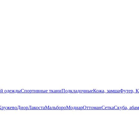
ей одежды
Спортивные ткани
Подкладочные
Кожа, замша
Футер, 
Кружево
Диор
Лакоста
Мальборо
Модиар
Оттоман
Сетка
Скуба, аба