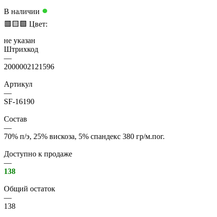
●
В наличии
🟥
🟨
🟩
Цвет:
не указан
Штрихкод
—
2000002121596
Артикул
—
SF-16190
Состав
—
70% п/э, 25% вискоза, 5% спандекс 380 гр/м.пог.
Доступно к продаже
—
138
Общий остаток
—
138