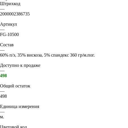
Штрихкод
—
2000002386735
Артикул
—
FG-10500
Состав
—
60% п/э, 35% вискоза, 5% спандекс 360 гр/м.пог.
Доступно к продаже
—
498
Общий остаток
—
498
Единица измерения
—
м.
Цветовой код