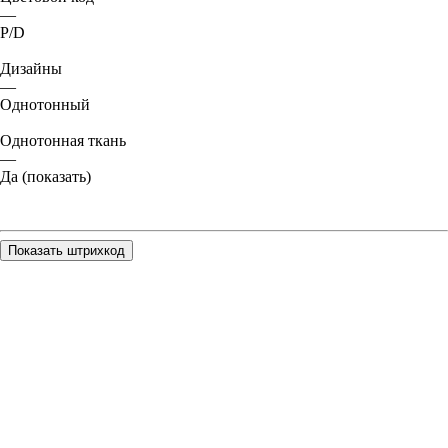
—
P/D
Дизайны
—
Однотонный
Однотонная ткань
—
Да (показать)
Показать штрихкод