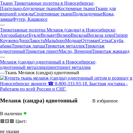
Ткани Трикотажные полотна в Новосибирске
Плательно-блузочные ткани
Костюмные ткани
Ткани для
верхней одежды
Спортивные ткани
Подкладочные
Кожа,
замша
Футер, Кашкорсе
—
Трикотажные полотна Меланж (сандра) в Новосибирске
Ангора
Бархат
Букле
Вельвет
Велюр
Вискоза
Вискоза хеви
Гипюр
Кружево
Диор
Лакоста
Мальборо
Модиар
Оттоман
Сетка
Скуба,
абама
Трикотаж лапша
Трикотаж металлик
Трикотаж
однотонный
Трикотаж принт
Масло, Венеция
Трикотаж жаккард
—
Меланж (сандра) однотонный в Новосибирске
однотонный металлик
принт
принт металлик
—
Ткань Меланж (сандра) однотонный
Меланж (сандра) однотонный
В избранное
●
В наличии
🟥
🟨
🟩
Цвет:
не указан