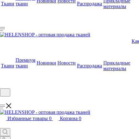
Новинки
Новости
Прикладные
Ткани
ткани
Распродажа
материалы
Как
Премиум
Новинки
Новости
Прикладные
Ткани
ткани
Распродажа
материалы
Избранные товары
0
Корзина
0