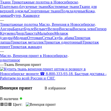
Ткани Трикотажные полотна в Новосибирске
Плательно-блузочные ткани
Костюмные ткани
Ткани для
верхней одежды
Спортивные ткани
Подкладочные
Кожа,
замша
Футер, Кашкорсе
—
Трикотажные полотна Масло, Венеция в Новосибирске
Ангора
Бархат
Букле
Вельвет
Велюр
Вискоза
Вискоза хеви
Гипюр
Кружево
Диор
Лакоста
Мальборо
Меланж
(сандра)
Модиар
Оттоман
Сетка
Скуба, абама
Трикотаж
лапша
Трикотаж металлик
Трикотаж однотонный
Трикотаж
принт
Трикотаж жаккард
—
Масло, Венеция принт в Новосибирске
однотонное
—
Ткань Венеция принт
Венеция принт
В избранное
●
В наличии
🟥
🟨
🟩
Цвет: