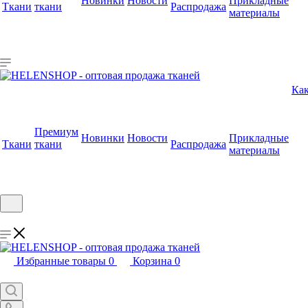
Новинки
Новости
Прикладные
Ткани
ткани
Распродажа
материалы
Как
Премиум
Новинки
Новости
Прикладные
Ткани
ткани
Распродажа
материалы
Избранные товары
0
Корзина
0