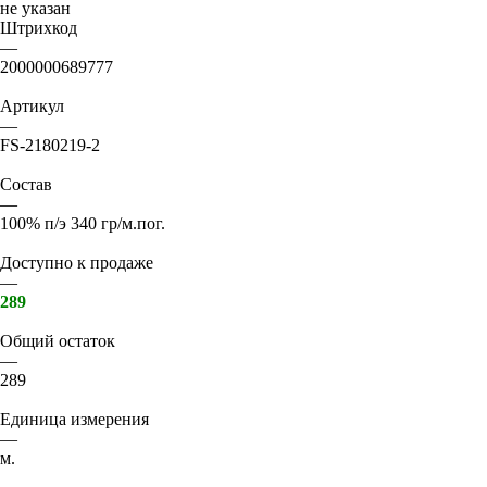
не указан
Штрихкод
—
2000000689777
Артикул
—
FS-2180219-2
Состав
—
100% п/э 340 гр/м.пог.
Доступно к продаже
—
289
Общий остаток
—
289
Единица измерения
—
м.