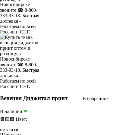
Венеция Диджитал принт
В избранное
●
В наличии
🟥
🟨
🟩
Цвет:
не указан
Штрихкод