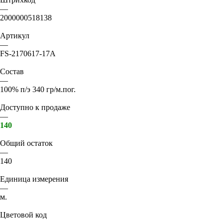
—
2000000518138
Артикул
—
FS-2170617-17А
Состав
—
100% п/э 340 гр/м.пог.
Доступно к продаже
—
140
Общий остаток
—
140
Единица измерения
—
м.
Цветовой код