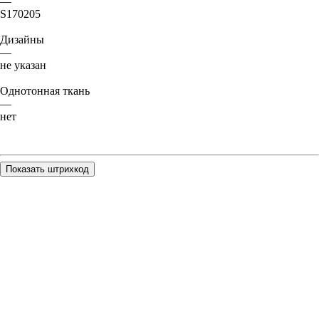
—
S170205
Дизайны
—
не указан
Однотонная ткань
—
нет
Показать штрихкод