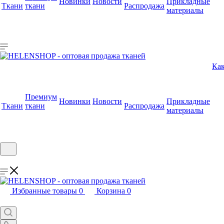
Новинки
Новости
Прикладные
Ткани
ткани
Распродажа
материалы
Как
Премиум
Новинки
Новости
Прикладные
Ткани
ткани
Распродажа
материалы
Избранные товары
0
Корзина
0