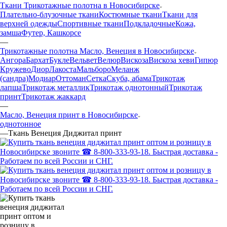
Ткани Трикотажные полотна в Новосибирске
Плательно-блузочные ткани
Костюмные ткани
Ткани для
верхней одежды
Спортивные ткани
Подкладочные
Кожа,
замша
Футер, Кашкорсе
—
Трикотажные полотна Масло, Венеция в Новосибирске
Ангора
Бархат
Букле
Вельвет
Велюр
Вискоза
Вискоза хеви
Гипюр
Кружево
Диор
Лакоста
Мальборо
Меланж
(сандра)
Модиар
Оттоман
Сетка
Скуба, абама
Трикотаж
лапша
Трикотаж металлик
Трикотаж однотонный
Трикотаж
принт
Трикотаж жаккард
—
Масло, Венеция принт в Новосибирске
однотонное
—
Ткань Венеция Диджитал принт