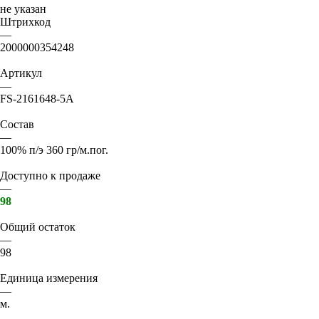
не указан
Штрихкод
—
2000000354248
Артикул
—
FS-2161648-5A
Состав
—
100% п/э 360 гр/м.пог.
Доступно к продаже
—
98
Общий остаток
—
98
Единица измерения
—
м.