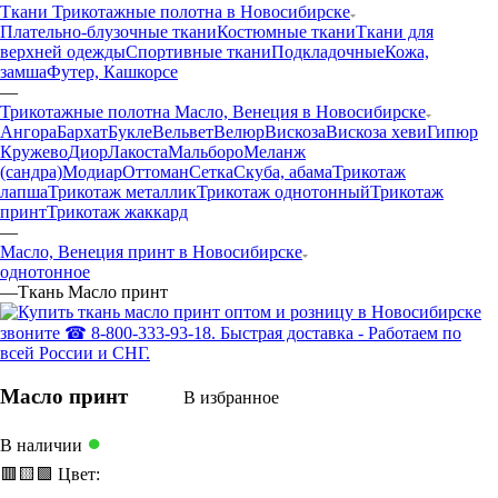
Ткани Трикотажные полотна в Новосибирске
Плательно-блузочные ткани
Костюмные ткани
Ткани для
верхней одежды
Спортивные ткани
Подкладочные
Кожа,
замша
Футер, Кашкорсе
—
Трикотажные полотна Масло, Венеция в Новосибирске
Ангора
Бархат
Букле
Вельвет
Велюр
Вискоза
Вискоза хеви
Гипюр
Кружево
Диор
Лакоста
Мальборо
Меланж
(сандра)
Модиар
Оттоман
Сетка
Скуба, абама
Трикотаж
лапша
Трикотаж металлик
Трикотаж однотонный
Трикотаж
принт
Трикотаж жаккард
—
Масло, Венеция принт в Новосибирске
однотонное
—
Ткань Масло принт
Масло принт
В избранное
●
В наличии
🟥
🟨
🟩
Цвет: