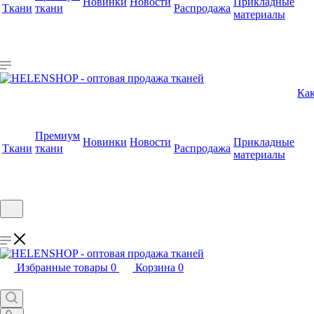
Новинки
Новости
Прикладные
Ткани
ткани
Распродажа
материалы
Как
Премиум
Новинки
Новости
Прикладные
Ткани
ткани
Распродажа
материалы
Избранные товары
0
Корзина
0